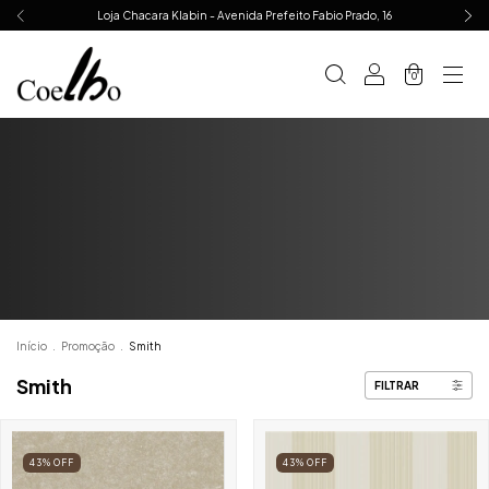
Loja Chacara Klabin - Avenida Prefeito Fabio Prado, 16
0
Início
.
Promoção
.
Smith
Smith
FILTRAR
43
%
OFF
43
%
OFF