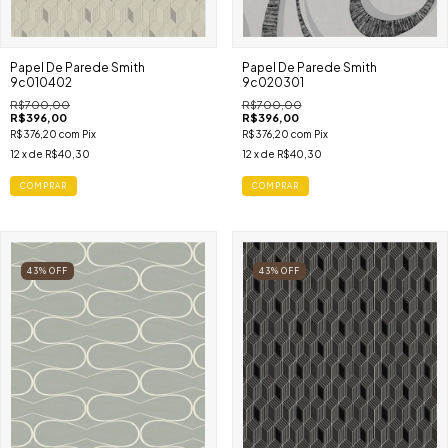
Papel De Parede Smith
Papel De Parede Smith
9c010402
9c020301
R$700,00
R$700,00
R$396,00
R$396,00
R$376,20
com
Pix
R$376,20
com
Pix
12
x de
R$40,30
12
x de
R$40,30
COMPRAR
COMPRAR
43
%
OFF
43
%
OFF