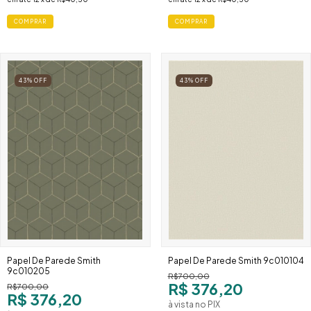
COMPRAR
COMPRAR
43
%
OFF
43
%
OFF
Papel De Parede Smith
Papel De Parede Smith 9c010104
9c010205
R$700,00
R$ 376,20
R$700,00
R$ 376,20
à vista no PIX