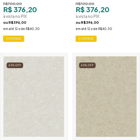
R$700,00
R$700,00
R$ 376,20
R$ 376,20
à vista no PIX
à vista no PIX
ou
R$396,00
ou
R$396,00
em até
12
x de
R$40,30
em até
12
x de
R$40,30
COMPRAR
COMPRAR
43
%
OFF
43
%
OFF