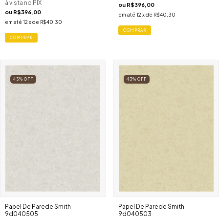
à vista no PIX
ou
R$396,00
ou
R$396,00
em até
12
x de
R$40,30
em até
12
x de
R$40,30
COMPRAR
COMPRAR
43
%
OFF
43
%
OFF
Papel De Parede Smith
Papel De Parede Smith
9d040505
9d040503