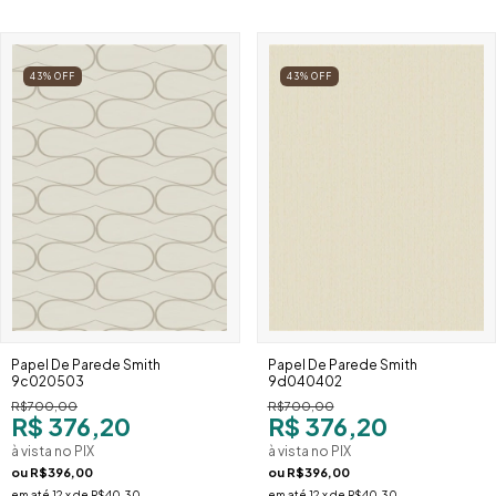
43
%
OFF
43
%
OFF
Papel De Parede Smith
Papel De Parede Smith
9c020503
9d040402
R$700,00
R$700,00
R$ 376,20
R$ 376,20
à vista no PIX
à vista no PIX
ou
R$396,00
ou
R$396,00
em até
12
x de
R$40,30
em até
12
x de
R$40,30