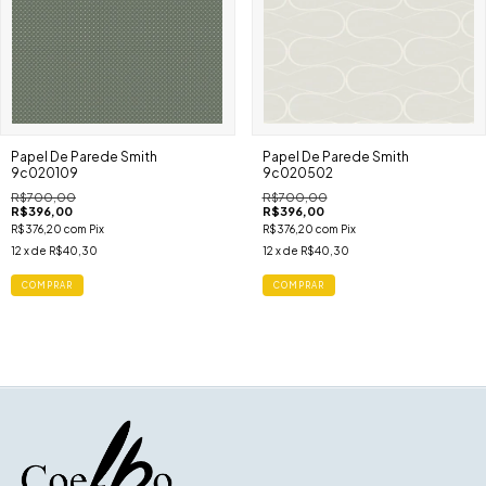
Papel De Parede Smith
Papel De Parede Smith
9c020109
9c020502
R$700,00
R$700,00
R$396,00
R$396,00
R$376,20
com
Pix
R$376,20
com
Pix
12
x de
R$40,30
12
x de
R$40,30
COMPRAR
COMPRAR