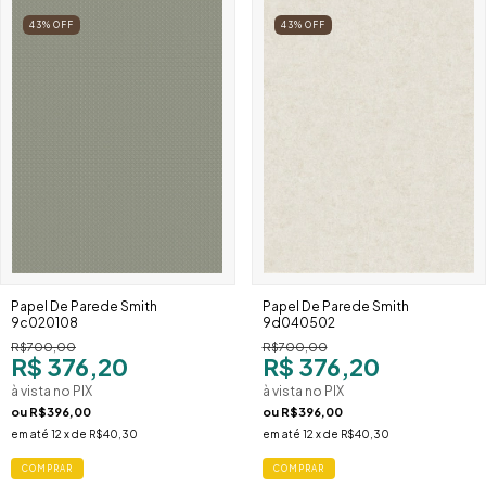
43
%
OFF
43
%
OFF
Papel De Parede Smith
Papel De Parede Smith
9c020108
9d040502
R$700,00
R$700,00
R$ 376,20
R$ 376,20
à vista no PIX
à vista no PIX
ou
R$396,00
ou
R$396,00
em até
12
x de
R$40,30
em até
12
x de
R$40,30
COMPRAR
COMPRAR