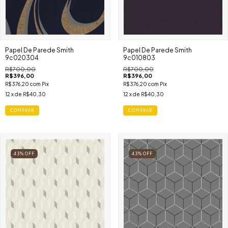
Papel De Parede Smith
Papel De Parede Smith
9c020304
9c010803
R$700,00
R$700,00
R$396,00
R$396,00
R$376,20
com
Pix
R$376,20
com
Pix
12
x de
R$40,30
12
x de
R$40,30
COMPRAR
COMPRAR
43
%
OFF
43
%
OFF