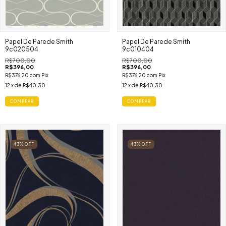
Papel De Parede Smith
Papel De Parede Smith
9c020504
9c010404
R$700,00
R$700,00
R$396,00
R$396,00
R$376,20
com
Pix
R$376,20
com
Pix
12
x de
R$40,30
12
x de
R$40,30
COMPRAR
COMPRAR
43
%
OFF
43
%
OFF