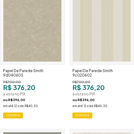
Papel De Parede Smith
Papel De Parede Smith
9d040605
9c020602
R$700,00
R$700,00
R$ 376,20
R$ 376,20
à vista no PIX
à vista no PIX
ou
R$396,00
ou
R$396,00
em até
12
x de
R$40,30
em até
12
x de
R$40,30
COMPRAR
COMPRAR