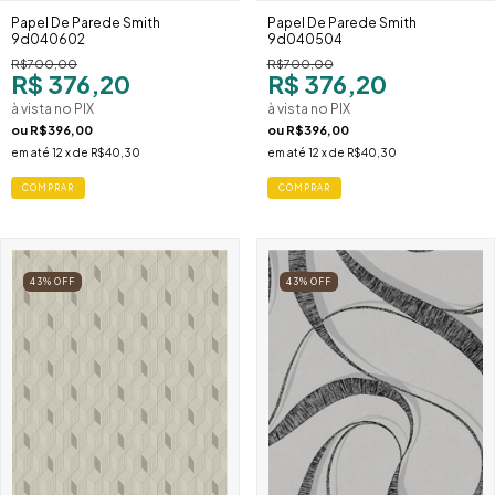
Papel De Parede Smith
Papel De Parede Smith
9d040602
9d040504
R$700,00
R$700,00
R$ 376,20
R$ 376,20
à vista no PIX
à vista no PIX
ou
R$396,00
ou
R$396,00
em até
12
x de
R$40,30
em até
12
x de
R$40,30
COMPRAR
COMPRAR
43
%
OFF
43
%
OFF