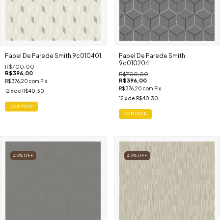
Papel De Parede Smith 9c010401
Papel De Parede Smith
9c010204
R$700,00
R$396,00
R$700,00
R$396,00
R$376,20
com
Pix
R$376,20
com
Pix
12
x de
R$40,30
12
x de
R$40,30
COMPRAR
COMPRAR
43
%
OFF
43
%
OFF