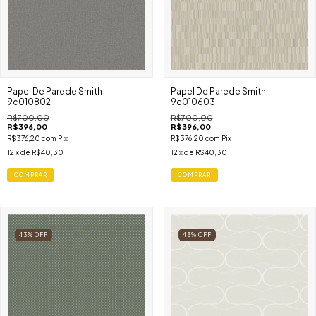
Papel De Parede Smith
Papel De Parede Smith
9c010802
9c010603
R$700,00
R$700,00
R$396,00
R$396,00
R$376,20
com
Pix
R$376,20
com
Pix
12
x de
R$40,30
12
x de
R$40,30
COMPRAR
COMPRAR
43
%
OFF
43
%
OFF