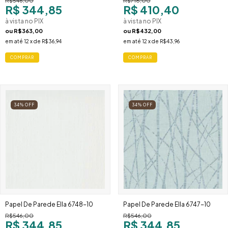
R$546,00
R$718,00
R$ 344,85
R$ 410,40
à vista no PIX
à vista no PIX
ou
R$363,00
ou
R$432,00
em até
12
x de
R$36,94
em até
12
x de
R$43,96
34
%
OFF
34
%
OFF
Papel De Parede Ella 6748-10
Papel De Parede Ella 6747-10
R$546,00
R$546,00
R$ 344,85
R$ 344,85