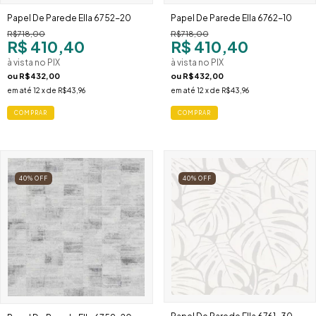
Papel De Parede Ella 6752-20
Papel De Parede Ella 6762-10
R$718,00
R$718,00
R$ 410,40
R$ 410,40
à vista no PIX
à vista no PIX
ou
R$432,00
ou
R$432,00
em até
12
x de
R$43,96
em até
12
x de
R$43,96
40
%
OFF
40
%
OFF