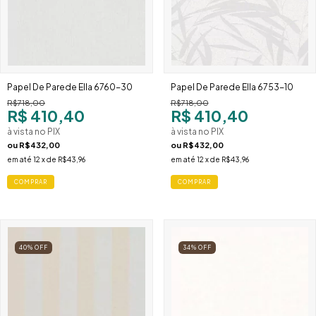
Papel De Parede Ella 6760-30
Papel De Parede Ella 6753-10
R$718,00
R$718,00
R$ 410,40
R$ 410,40
à vista no PIX
à vista no PIX
ou
R$432,00
ou
R$432,00
em até
12
x de
R$43,96
em até
12
x de
R$43,96
40
%
OFF
34
%
OFF