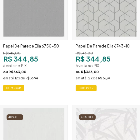
Papel De Parede Ella 6750-50
Papel De Parede Ella 6743-10
R$546,00
R$546,00
R$ 344,85
R$ 344,85
à vista no PIX
à vista no PIX
ou
R$363,00
ou
R$363,00
em até
12
x de
R$36,94
em até
12
x de
R$36,94
40
%
OFF
40
%
OFF