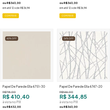
ou
R$363,00
ou
R$363,00
em até
12
x de
R$36,94
em até
12
x de
R$36,94
40
%
OFF
34
%
OFF
Papel De Parede Ella 6751-30
Papel De Parede Ella 6747-20
R$718,00
R$546,00
R$ 410,40
R$ 344,85
à vista no PIX
à vista no PIX
ou
R$432,00
ou
R$363,00