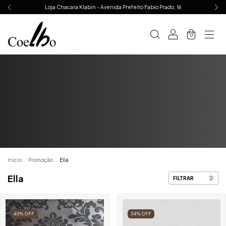
Loja Chacara Klabin - Avenida Prefeito Fabio Prado, 16
0
Início
.
Promoção
.
Ella
Ella
FILTRAR
40
%
OFF
34
%
OFF