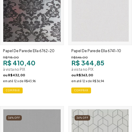
Papel De Parede Ella 6762-20
Papel De Parede Ella 6741-10
R$718,00
R$546,00
R$ 410,40
R$ 344,85
à vista no PIX
à vista no PIX
ou
R$432,00
ou
R$363,00
em até
12
x de
R$43,96
em até
12
x de
R$36,94
34
%
OFF
34
%
OFF