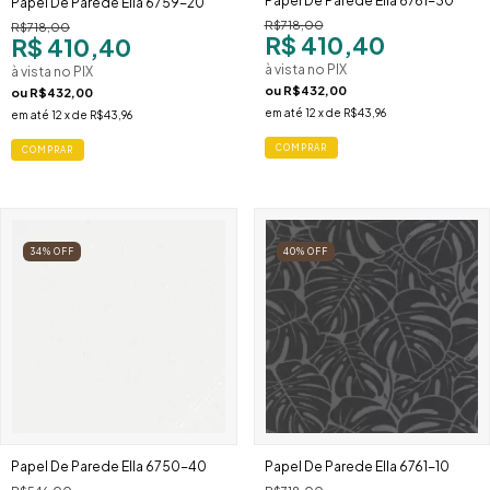
Papel De Parede Ella 6761-30
Papel De Parede Ella 6759-20
R$718,00
R$718,00
R$ 410,40
R$ 410,40
à vista no PIX
à vista no PIX
ou
R$432,00
ou
R$432,00
em até
12
x de
R$43,96
em até
12
x de
R$43,96
34
%
OFF
40
%
OFF
Papel De Parede Ella 6750-40
Papel De Parede Ella 6761-10