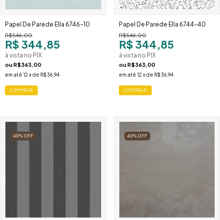
Papel De Parede Ella 6746-10
Papel De Parede Ella 6744-40
R$546,00
R$546,00
R$ 344,85
R$ 344,85
à vista no PIX
à vista no PIX
ou
R$363,00
ou
R$363,00
em até
12
x de
R$36,94
em até
12
x de
R$36,94
40
%
OFF
40
%
OFF