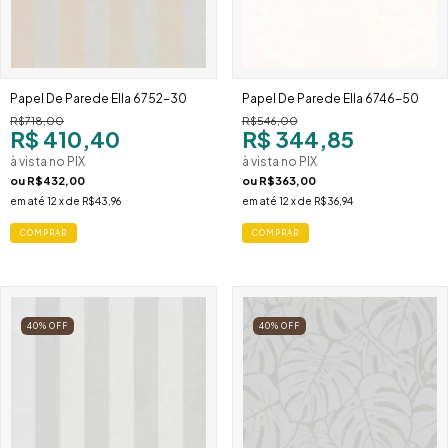
Papel De Parede Ella 6752-30
Papel De Parede Ella 6746-50
R$718,00
R$546,00
R$ 410,40
R$ 344,85
à vista no PIX
à vista no PIX
ou
R$432,00
ou
R$363,00
em até
12
x de
R$43,96
em até
12
x de
R$36,94
40
%
OFF
40
%
OFF