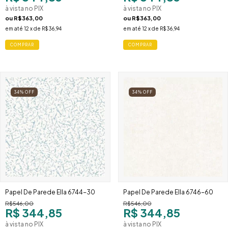
à vista no PIX
à vista no PIX
ou
R$363,00
ou
R$363,00
em até
12
x de
R$36,94
em até
12
x de
R$36,94
34
%
OFF
34
%
OFF
Papel De Parede Ella 6744-30
Papel De Parede Ella 6746-60
R$546,00
R$546,00
R$ 344,85
R$ 344,85
à vista no PIX
à vista no PIX