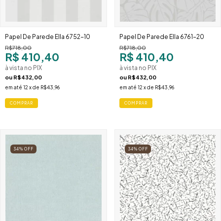
Papel De Parede Ella 6752-10
Papel De Parede Ella 6761-20
R$718,00
R$718,00
R$ 410,40
R$ 410,40
à vista no PIX
à vista no PIX
ou
R$432,00
ou
R$432,00
em até
12
x de
R$43,96
em até
12
x de
R$43,96
34
%
OFF
34
%
OFF