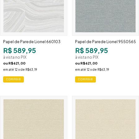
Papel de Parede Lionel 660103
Papel de Parede Lionel 9550565
R$ 589,95
R$ 589,95
à vista no PIX
à vista no PIX
ou
R$621,00
ou
R$621,00
em até
12
x de
R$63,19
em até
12
x de
R$63,19