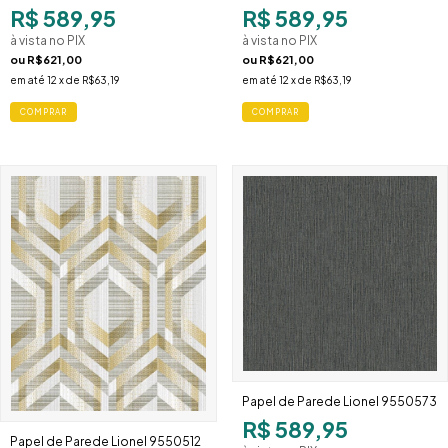
R$ 589,95
R$ 589,95
à vista no PIX
à vista no PIX
ou
R$621,00
ou
R$621,00
em até
12
x de
R$63,19
em até
12
x de
R$63,19
Papel de Parede Lionel 9550573
R$ 589,95
Papel de Parede Lionel 9550512