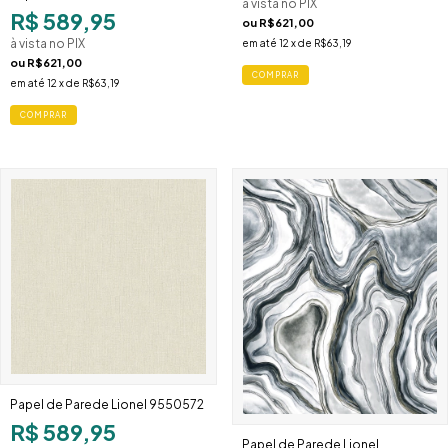
à vista no PIX
R$ 589,95
ou
R$621,00
à vista no PIX
em até
12
x de
R$63,19
ou
R$621,00
em até
12
x de
R$63,19
Papel de Parede Lionel 9550572
R$ 589,95
Papel de Parede Lionel