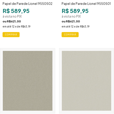
Papel de Parede Lionel 9550502
Papel de Parede Lionel 9550501
R$ 589,95
R$ 589,95
à vista no PIX
à vista no PIX
ou
R$621,00
ou
R$621,00
em até
12
x de
R$63,19
em até
12
x de
R$63,19