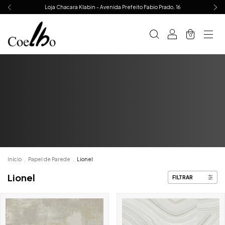
Loja Chacara Klabin - Avenida Prefeito Fabio Prado, 16
0
Início
.
Papel de Parede
.
Lionel
Lionel
FILTRAR