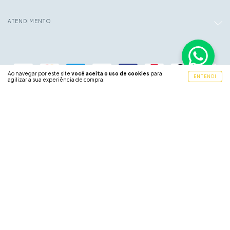
ATENDIMENTO
Ao navegar por este site
você aceita o uso de cookies
para
ENTENDI
agilizar a sua experiência de compra.
Copyright Coelho Decorações - 51716108000116 - 2026. Todos os direitos
reservados.