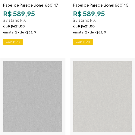
Papel de Parede Lionel 660147
Papel de Parede Lionel 660145
R$ 589,95
R$ 589,95
à vista no PIX
à vista no PIX
ou
R$621,00
ou
R$621,00
em até
12
x de
R$63,19
em até
12
x de
R$63,19