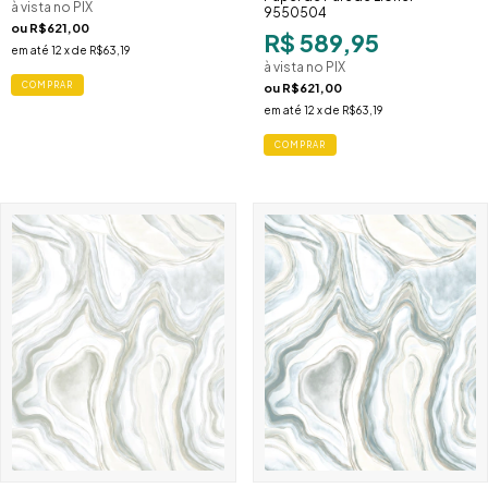
à vista no PIX
9550504
ou
R$621,00
R$ 589,95
em até
12
x de
R$63,19
à vista no PIX
ou
R$621,00
em até
12
x de
R$63,19