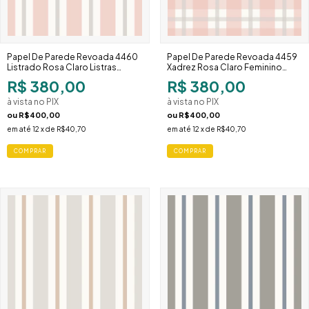
Papel De Parede Revoada 4460
Papel De Parede Revoada 4459
Listrado Rosa Claro Listras
Xadrez Rosa Claro Feminino
Largas Moderno
Romântico
R$ 380,00
R$ 380,00
à vista no PIX
à vista no PIX
ou
R$400,00
ou
R$400,00
em até
12
x de
R$40,70
em até
12
x de
R$40,70