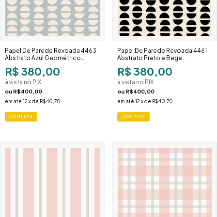
Papel De Parede Revoada 4463
Papel De Parede Revoada 4461
Abstrato Azul Geométrico
Abstrato Preto e Bege
Sofisticado
Geométrico Moderno
R$ 380,00
R$ 380,00
à vista no PIX
à vista no PIX
ou
R$400,00
ou
R$400,00
em até
12
x de
R$40,70
em até
12
x de
R$40,70