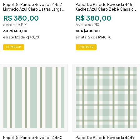
Papel De Parede Revoada 4452
Papel De Parede Revoada 4451
Listrado Azul Claro Listras Largas
Xadrez Azul Claro Bebê Clássico
Moderno
Sofisticado
R$ 380,00
R$ 380,00
à vista no PIX
à vista no PIX
ou
R$400,00
ou
R$400,00
em até
12
x de
R$40,70
em até
12
x de
R$40,70
Papel De Parede Revoada 4450
Papel De Parede Revoada 4449