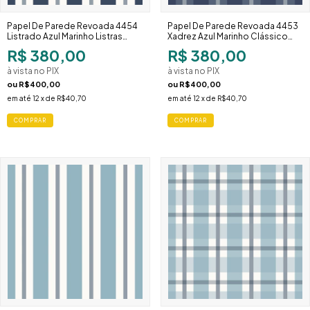
Papel De Parede Revoada 4454
Papel De Parede Revoada 4453
Listrado Azul Marinho Listras
Xadrez Azul Marinho Clássico
Largas Masculino
Masculino
R$ 380,00
R$ 380,00
à vista no PIX
à vista no PIX
ou
R$400,00
ou
R$400,00
em até
12
x de
R$40,70
em até
12
x de
R$40,70