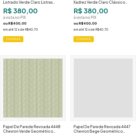
Listrado Verde Claro Listras
Xadrez Verde Claro Clássico
Largas Moderno
Sofisticado
R$ 380,00
R$ 380,00
à vista no PIX
à vista no PIX
ou
R$400,00
ou
R$400,00
em até
12
x de
R$40,70
em até
12
x de
R$40,70
Papel De Parede Revoada 4448
Papel De Parede Revoada 4447
Chevron Verde Geométrico
Chevron Bege Geométrico
Minimalista
Minimalista