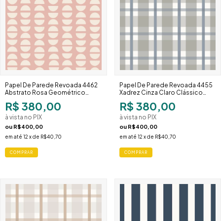
Papel De Parede Revoada 4462
Papel De Parede Revoada 4455
Abstrato Rosa Geométrico
Xadrez Cinza Claro Clássico
Delicado
Neutro
R$ 380,00
R$ 380,00
à vista no PIX
à vista no PIX
ou
R$400,00
ou
R$400,00
em até
12
x de
R$40,70
em até
12
x de
R$40,70