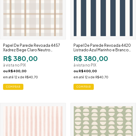
Papel De Parede Revoada 4457
Papel De Parede Revoada 4420
Xadrez Bege Claro Neutro
Listrado Azul Marinho e Branco
Sofisticado
Listras Largas
R$ 380,00
R$ 380,00
à vista no PIX
à vista no PIX
ou
R$400,00
ou
R$400,00
em até
12
x de
R$40,70
em até
12
x de
R$40,70