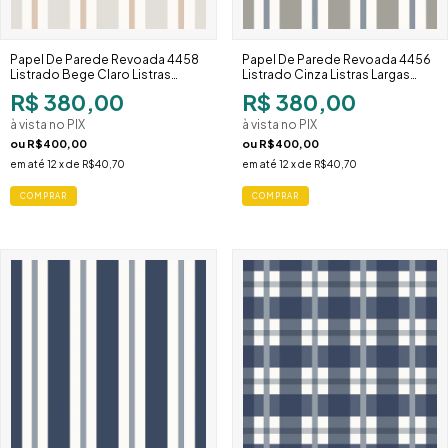
Papel De Parede Revoada 4458
Papel De Parede Revoada 4456
Listrado Bege Claro Listras
Listrado Cinza Listras Largas
Largas Moderno
Moderno
R$ 380,00
R$ 380,00
à vista no PIX
à vista no PIX
ou
R$400,00
ou
R$400,00
em até
12
x de
R$40,70
em até
12
x de
R$40,70