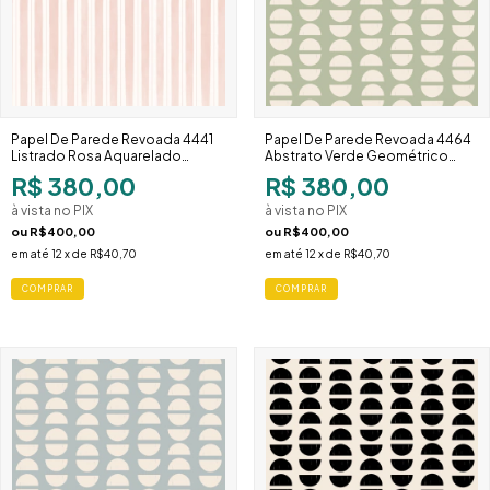
Papel De Parede Revoada 4441
Papel De Parede Revoada 4464
Listrado Rosa Aquarelado
Abstrato Verde Geométrico
Listras Irregulares
Natural
R$ 380,00
R$ 380,00
à vista no PIX
à vista no PIX
ou
R$400,00
ou
R$400,00
em até
12
x de
R$40,70
em até
12
x de
R$40,70