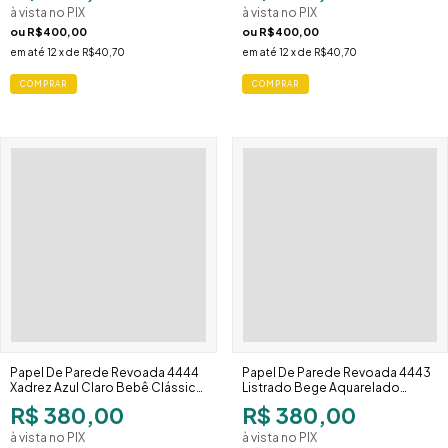
à vista no PIX
à vista no PIX
ou
R$400,00
ou
R$400,00
em até
12
x de
R$40,70
em até
12
x de
R$40,70
Papel De Parede Revoada 4444
Papel De Parede Revoada 4443
Xadrez Azul Claro Bebê Clássico
Listrado Bege Aquarelado
Delicado
Listras Irregulares
R$ 380,00
R$ 380,00
à vista no PIX
à vista no PIX