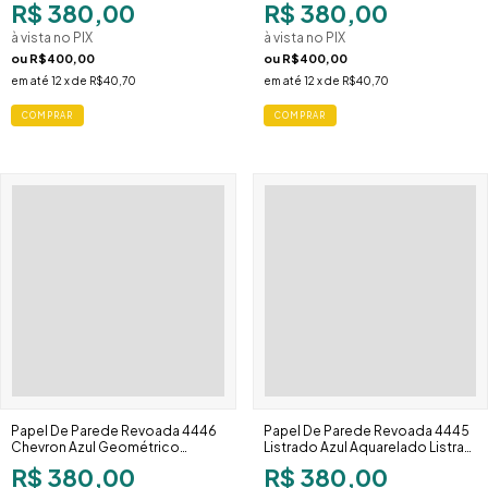
R$ 380,00
R$ 380,00
à vista no PIX
à vista no PIX
ou
R$400,00
ou
R$400,00
em até
12
x de
R$40,70
em até
12
x de
R$40,70
Papel De Parede Revoada 4446
Papel De Parede Revoada 4445
Chevron Azul Geométrico
Listrado Azul Aquarelado Listras
Sofisticado
Irregulares
R$ 380,00
R$ 380,00