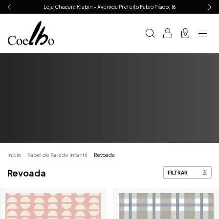
Loja Chacara Klabin - Avenida Prefeito Fabio Prado, 16
0
Início
.
Papel de Parede Infantil
.
Revoada
Revoada
FILTRAR