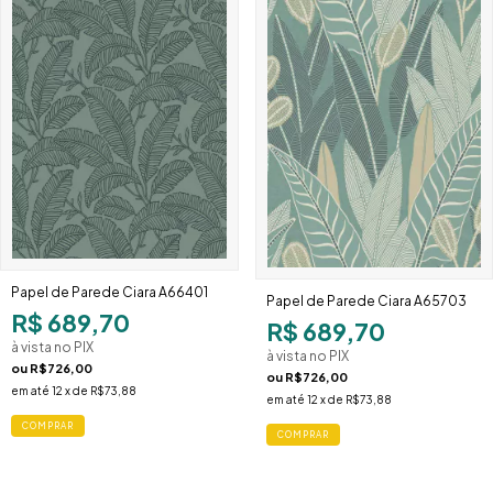
Papel de Parede Ciara A66401
Papel de Parede Ciara A65703
R$ 689,70
R$ 689,70
à vista no PIX
à vista no PIX
ou
R$726,00
ou
R$726,00
em até
12
x de
R$73,88
em até
12
x de
R$73,88