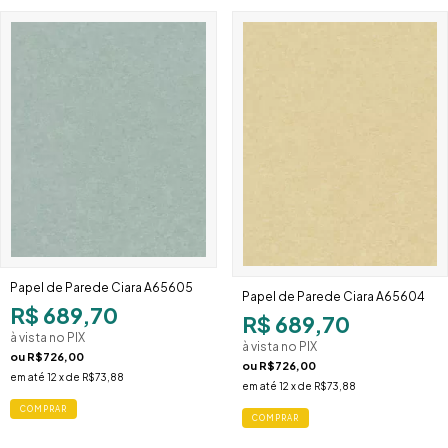
Papel de Parede Ciara A65605
Papel de Parede Ciara A65604
R$ 689,70
R$ 689,70
à vista no PIX
à vista no PIX
ou
R$726,00
ou
R$726,00
em até
12
x de
R$73,88
em até
12
x de
R$73,88