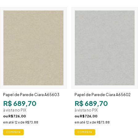
Papel de Parede Ciara A65603
Papel de Parede Ciara A65602
R$ 689,70
R$ 689,70
à vista no PIX
à vista no PIX
ou
R$726,00
ou
R$726,00
em até
12
x de
R$73,88
em até
12
x de
R$73,88