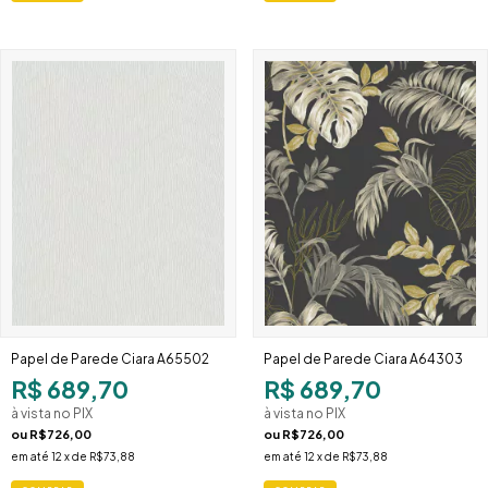
Papel de Parede Ciara A65502
Papel de Parede Ciara A64303
R$ 689,70
R$ 689,70
à vista no PIX
à vista no PIX
ou
R$726,00
ou
R$726,00
em até
12
x de
R$73,88
em até
12
x de
R$73,88