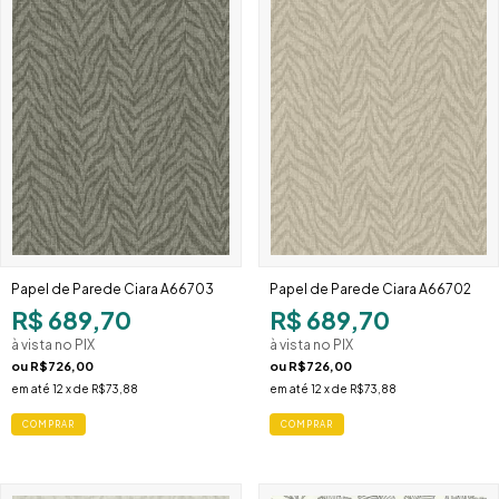
Papel de Parede Ciara A66703
Papel de Parede Ciara A66702
R$ 689,70
R$ 689,70
à vista no PIX
à vista no PIX
ou
R$726,00
ou
R$726,00
em até
12
x de
R$73,88
em até
12
x de
R$73,88