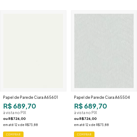
Papel de Parede Ciara A65601
Papel de Parede Ciara A65504
R$ 689,70
R$ 689,70
à vista no PIX
à vista no PIX
ou
R$726,00
ou
R$726,00
em até
12
x de
R$73,88
em até
12
x de
R$73,88