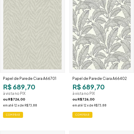
Papel de Parede Ciara A66701
Papel de Parede Ciara A66402
R$ 689,70
R$ 689,70
à vista no PIX
à vista no PIX
ou
R$726,00
ou
R$726,00
em até
12
x de
R$73,88
em até
12
x de
R$73,88