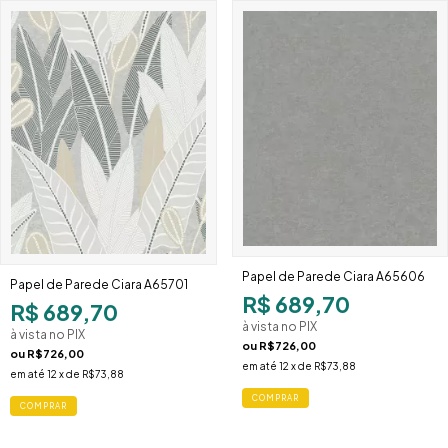
Papel de Parede Ciara A65606
Papel de Parede Ciara A65701
R$ 689,70
R$ 689,70
à vista no PIX
à vista no PIX
ou
R$726,00
ou
R$726,00
em até
12
x de
R$73,88
em até
12
x de
R$73,88