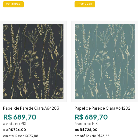
Papel de Parede Ciara A64203
Papel de Parede Ciara A64202
R$ 689,70
R$ 689,70
à vista no PIX
à vista no PIX
ou
R$726,00
ou
R$726,00
em até
12
x de
R$73,88
em até
12
x de
R$73,88