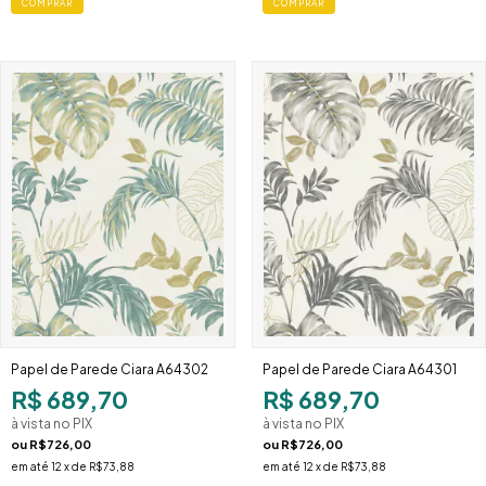
Papel de Parede Ciara A64302
Papel de Parede Ciara A64301
R$ 689,70
R$ 689,70
à vista no PIX
à vista no PIX
ou
R$726,00
ou
R$726,00
em até
12
x de
R$73,88
em até
12
x de
R$73,88