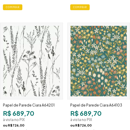
Papel de Parede Ciara A64201
Papel de Parede Ciara A64103
R$ 689,70
R$ 689,70
à vista no PIX
à vista no PIX
ou
R$726,00
ou
R$726,00