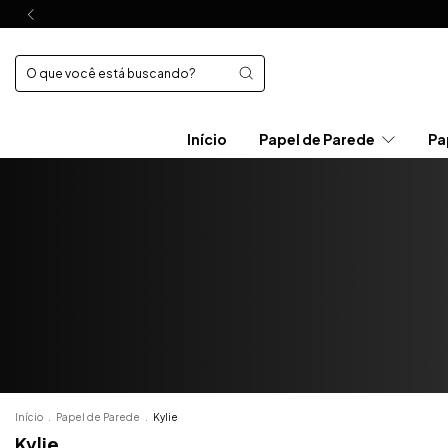
Início
Papel de Parede
Pa
Início
.
Papel de Parede
.
Kylie
Kylie