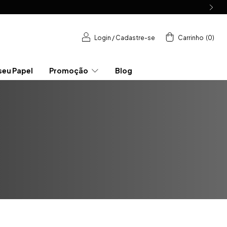
Login
/
Cadastre-se
Carrinho
(
0
)
seu Papel
Promoção
Blog