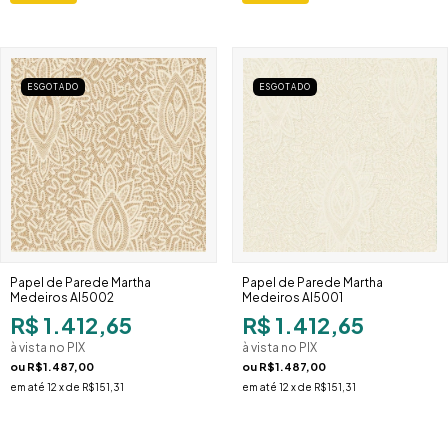
ESGOTADO
ESGOTADO
Papel de Parede Martha
Papel de Parede Martha
Medeiros AI5002
Medeiros AI5001
R$ 1.412,65
R$ 1.412,65
à vista no PIX
à vista no PIX
ou
R$1.487,00
ou
R$1.487,00
em até
12
x de
R$151,31
em até
12
x de
R$151,31