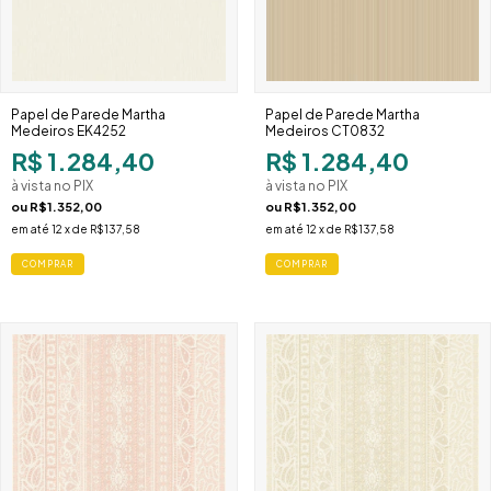
Papel de Parede Martha
Papel de Parede Martha
Medeiros EK4252
Medeiros CT0832
R$ 1.284,40
R$ 1.284,40
à vista no PIX
à vista no PIX
ou
R$1.352,00
ou
R$1.352,00
em até
12
x de
R$137,58
em até
12
x de
R$137,58