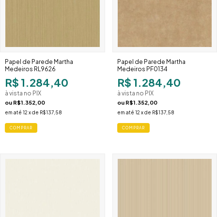
Papel de Parede Martha
Papel de Parede Martha
Medeiros RL9626
Medeiros PF0134
R$ 1.284,40
R$ 1.284,40
à vista no PIX
à vista no PIX
ou
R$1.352,00
ou
R$1.352,00
em até
12
x de
R$137,58
em até
12
x de
R$137,58