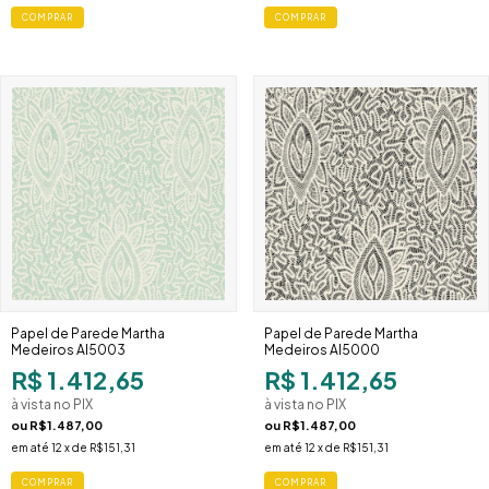
Papel de Parede Martha
Papel de Parede Martha
Medeiros AI5003
Medeiros AI5000
R$ 1.412,65
R$ 1.412,65
à vista no PIX
à vista no PIX
ou
R$1.487,00
ou
R$1.487,00
em até
12
x de
R$151,31
em até
12
x de
R$151,31