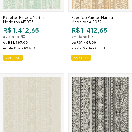
Papel de Parede Martha
Papel de Parede Martha
Medeiros AI5033
Medeiros AI5032
R$ 1.412,65
R$ 1.412,65
à vista no PIX
à vista no PIX
ou
R$1.487,00
ou
R$1.487,00
em até
12
x de
R$151,31
em até
12
x de
R$151,31