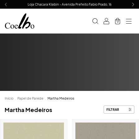
Loja Chacara Klabin - Avenida Prefeito Fabio Prado, 16
0
Início
.
Papel de Parede
.
Martha Medeiros
Martha Medeiros
FILTRAR