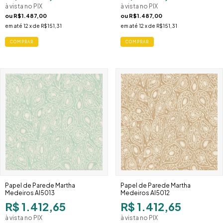
à vista no PIX
à vista no PIX
ou
R$1.487,00
ou
R$1.487,00
em até
12
x de
R$151,31
em até
12
x de
R$151,31
Papel de Parede Martha
Papel de Parede Martha
Medeiros AI5013
Medeiros AI5012
R$ 1.412,65
R$ 1.412,65
à vista no PIX
à vista no PIX