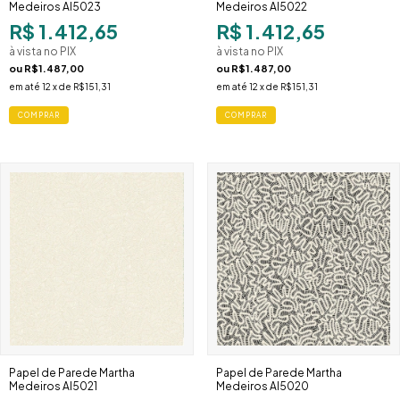
Medeiros AI5023
Medeiros AI5022
R$ 1.412,65
R$ 1.412,65
à vista no PIX
à vista no PIX
ou
R$1.487,00
ou
R$1.487,00
em até
12
x de
R$151,31
em até
12
x de
R$151,31
Papel de Parede Martha
Papel de Parede Martha
Medeiros AI5021
Medeiros AI5020