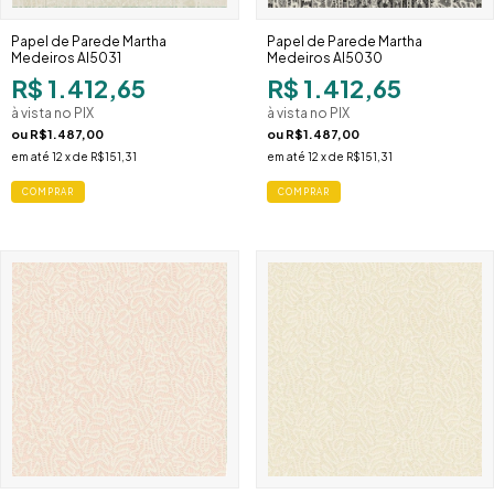
Papel de Parede Martha
Papel de Parede Martha
Medeiros AI5031
Medeiros AI5030
R$ 1.412,65
R$ 1.412,65
à vista no PIX
à vista no PIX
ou
R$1.487,00
ou
R$1.487,00
em até
12
x de
R$151,31
em até
12
x de
R$151,31