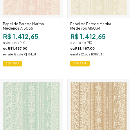
Papel de Parede Martha
Papel de Parede Martha
Medeiros AI5035
Medeiros AI5034
R$ 1.412,65
R$ 1.412,65
à vista no PIX
à vista no PIX
ou
R$1.487,00
ou
R$1.487,00
em até
12
x de
R$151,31
em até
12
x de
R$151,31