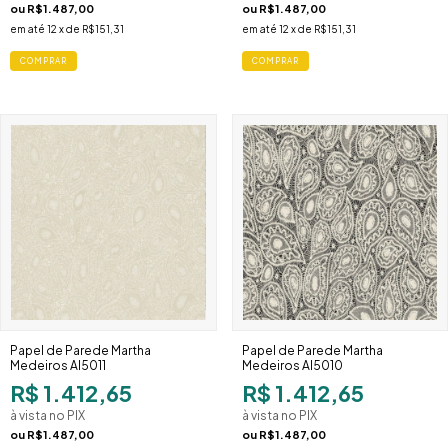
ou
R$1.487,00
ou
R$1.487,00
em até
12
x de
R$151,31
em até
12
x de
R$151,31
Papel de Parede Martha
Papel de Parede Martha
Medeiros AI5011
Medeiros AI5010
R$ 1.412,65
R$ 1.412,65
à vista no PIX
à vista no PIX
ou
R$1.487,00
ou
R$1.487,00