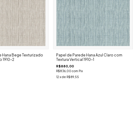
e Hana Bege Texturizado
Papel de Parede Hana Azul Claro com
o 1910-2
Textura Vertical 1910-1
R$880,00
R$836,00
com
Pix
12
x de
R$89,55