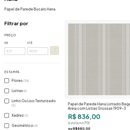
Papel de Parede Bucalo Hana
Filtrar por
PREÇO
DE
ATÉ
ESTAMPA
Flores
(34)
Listras
(6)
Linho Ou Liso Texturizado
Papel de Parede Hana Listrado Beg
(5)
Areia com Listras Grossas 1909-3
R$ 836,00
Xadrez
(5)
à vista no PIX
Geométrico
(4)
ou
R$880,00