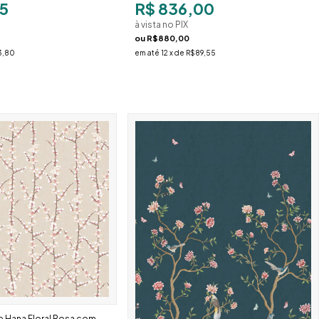
5
R$ 836,00
à vista no PIX
ou
R$880,00
3,80
em até
12
x de
R$89,55
e Hana Floral Rosa com