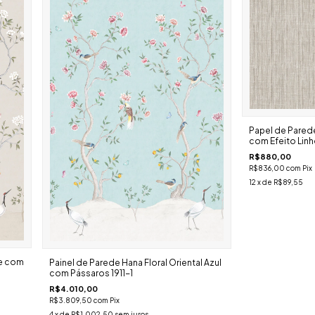
Papel de Pared
com Efeito Linh
R$880,00
R$836,00
com
Pix
12
x de
R$89,55
ge com
Painel de Parede Hana Floral Oriental Azul
com Pássaros 1911-1
R$4.010,00
R$3.809,50
com
Pix
4
x de
R$1.002,50
sem juros