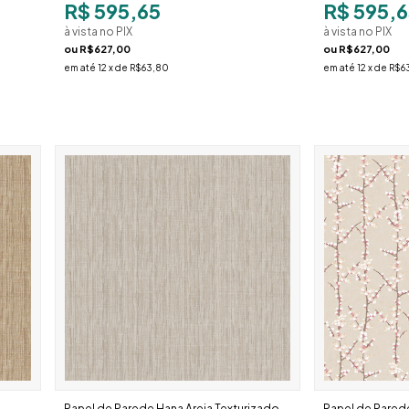
R$ 595,65
R$ 595,6
à vista no PIX
à vista no PIX
ou
R$627,00
ou
R$627,00
em até
12
x de
R$63,80
em até
12
x de
R$6
Papel de Parede Hana Areia Texturizado
Papel de Pared