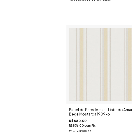
Papel de Parede Hana Listrado Amar
Bege Mostarda 1909-6
R$880,00
R$836,00
com
Pix
12
x de
R$89,55