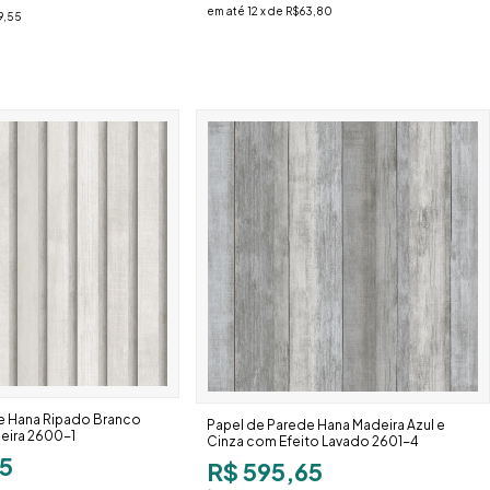
em até
12
x de
R$63,80
9,55
e Hana Ripado Branco
Papel de Parede Hana Madeira Azul e
eira 2600-1
Cinza com Efeito Lavado 2601-4
5
R$ 595,65