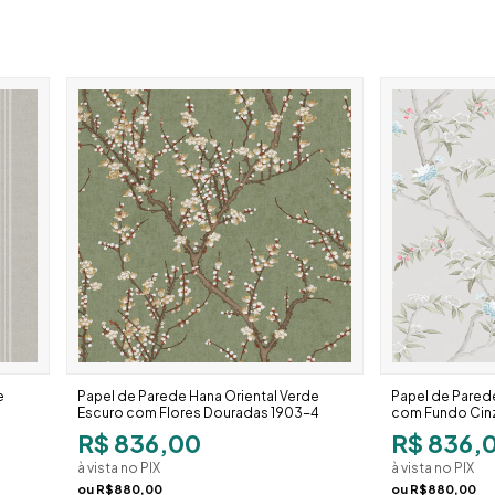
e
Papel de Parede Hana Oriental Verde
Papel de Parede
Escuro com Flores Douradas 1903-4
com Fundo Cinz
R$ 836,00
R$ 836,
à vista no PIX
à vista no PIX
ou
R$880,00
ou
R$880,00