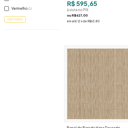
R$ 595,65
Vermelho
(2)
à vista no PIX
ou
R$627,00
VER TODOS
em até
12
x de
R$63,80
Papel de Parede Hana Dourado