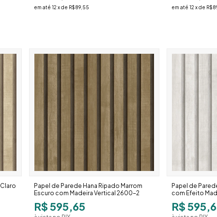
em até
12
x de
R$89,55
em até
12
x de
R$8
 Claro
Papel de Parede Hana Ripado Marrom
Papel de Pared
Escuro com Madeira Vertical 2600-2
com Efeito Mad
R$ 595,65
R$ 595,6