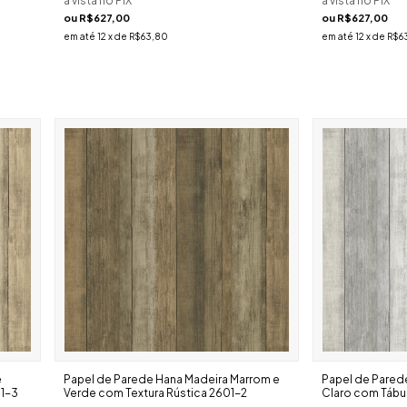
à vista no PIX
à vista no PIX
ou
R$627,00
ou
R$627,00
em até
12
x de
R$63,80
em até
12
x de
R$6
e
Papel de Parede Hana Madeira Marrom e
Papel de Pared
01-3
Verde com Textura Rústica 2601-2
Claro com Tábua