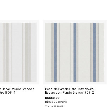
 Hana Listrado Branco e
Papel de Parede Hana Listrado Azul
tro 1909-4
Escuro com Fundo Branco 1909-2
R$880,00
R$836,00
com
Pix
12
x de
R$89,55