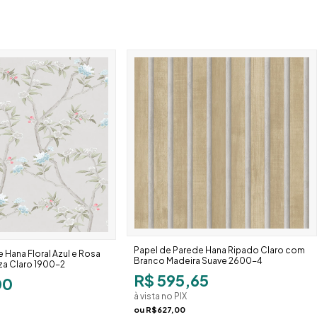
Papel de Parede Hana Ripado Claro com
 Hana Floral Azul e Rosa
Branco Madeira Suave 2600-4
a Claro 1900-2
R$ 595,65
00
à vista no PIX
ou
R$627,00