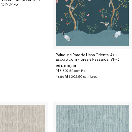
ro 1904-3
Painel de Parede Hana Oriental Azul
Escuro com Flores e Pássaros 1911-3
R$4.010,00
R$3.809,50
com
Pix
4
x de
R$1.002,50
sem juros