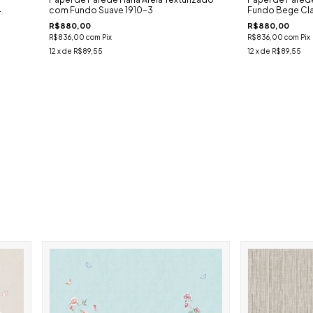
4
com Fundo Suave 1910-3
Fundo Bege Cla
R$880,00
R$880,00
R$836,00
com
Pix
R$836,00
com
Pix
12
x de
R$89,55
12
x de
R$89,55