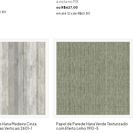
à vista no PIX
ou
R$627,00
3,80
em até
12
x de
R$63,80
e Hana Madeira Cinza
Papel de Parede Hana Verde Texturizado
s Verticais 2601-1
com Efeito Linho 1910-5