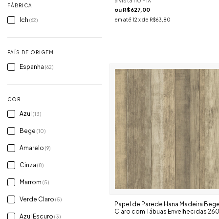
à vista no PIX
FÁBRICA
ou
R$627,00
Ich
em até
12
x de
R$63,80
(62)
PAÍS DE ORIGEM
Espanha
(62)
COR
Azul
(13)
Bege
(10)
Amarelo
(9)
Cinza
(8)
Marrom
(5)
Verde Claro
(5)
Papel de Parede Hana Madeira Beg
Claro com Tábuas Envelhecidas 26
Azul Escuro
(3)