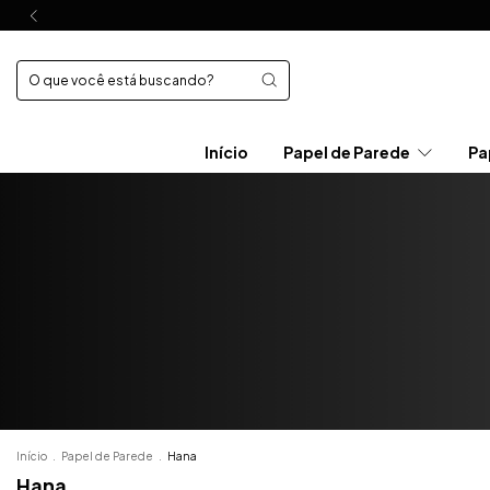
Início
Papel de Parede
Pa
Início
.
Papel de Parede
.
Hana
Hana