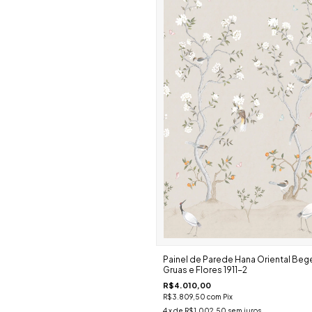
Painel de Parede Hana Oriental Be
Gruas e Flores 1911-2
R$4.010,00
R$3.809,50
com
Pix
4
x de
R$1.002,50
sem juros