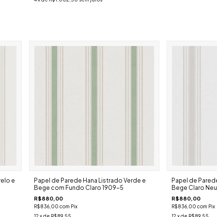
elo e
Papel de Parede Hana Listrado Verde e
Papel de Parede
Bege com Fundo Claro 1909-5
Bege Claro Neu
R$880,00
R$880,00
R$836,00
com
Pix
R$836,00
com
Pix
12
x de
R$89,55
12
x de
R$89,55