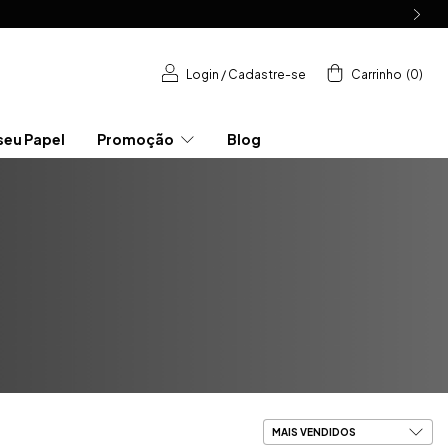
Login
/
Cadastre-se
Carrinho
(
0
)
seu Papel
Promoção
Blog