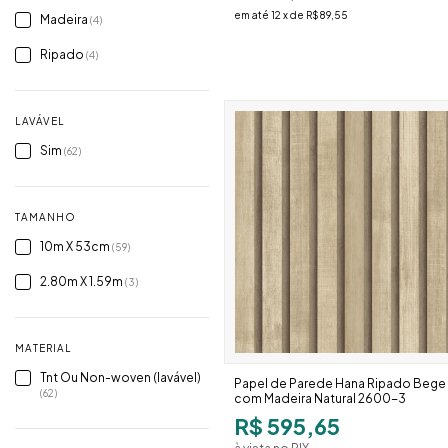
em até
12
x de
R$89,55
Madeira
(4)
Ripado
(4)
LAVÁVEL
Sim
(62)
TAMANHO
10m X 53cm
(59)
2.80m X 1.59m
(3)
MATERIAL
Tnt Ou Non-woven (lavável)
Papel de Parede Hana Ripado Bege
(62)
com Madeira Natural 2600-3
R$ 595,65