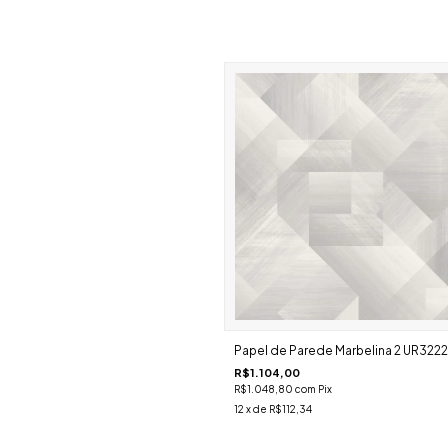
Papel de Parede Marbelina 2 UR3222
R$1.104,00
R$1.048,80
com
Pix
12
x de
R$112,34