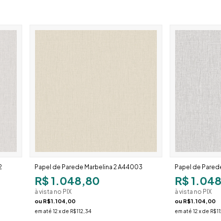
2
Papel de Parede Marbelina 2 A44003
Papel de Pared
R$ 1.048,80
R$ 1.04
à vista no PIX
à vista no PIX
ou
R$1.104,00
ou
R$1.104,00
em até
12
x de
R$112,34
em até
12
x de
R$11