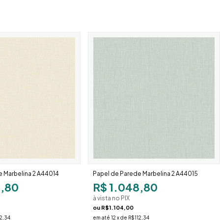
 Marbelina 2 A44014
Papel de Parede Marbelina 2 A44015
8,80
R$ 1.048,80
à vista no PIX
ou
R$1.104,00
2,34
em até
12
x de
R$112,34