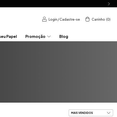
Login
/
Cadastre-se
Carrinho
(
0
)
seu Papel
Promoção
Blog