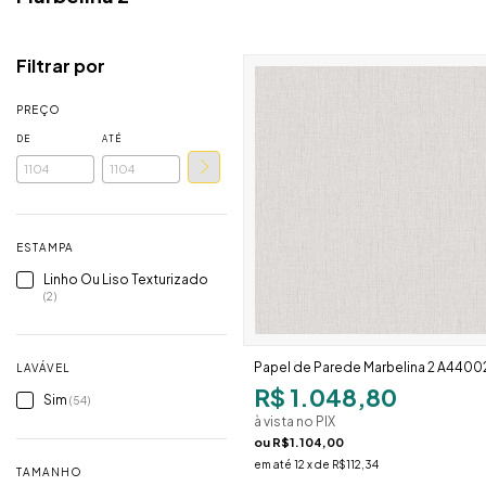
Filtrar por
PREÇO
DE
ATÉ
ESTAMPA
Linho Ou Liso Texturizado
(2)
Papel de Parede Marbelina 2 A4400
LAVÁVEL
R$ 1.048,80
Sim
(54)
à vista no PIX
ou
R$1.104,00
em até
12
x de
R$112,34
TAMANHO