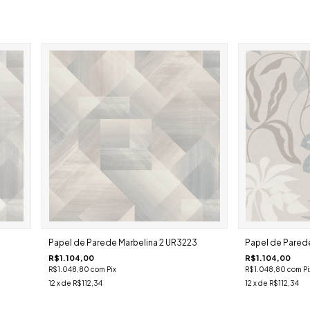
Papel de Parede Marbelina 2 UR3223
Papel de Parede
R$1.104,00
R$1.104,00
R$1.048,80
com
Pix
R$1.048,80
com
Pi
12
x de
R$112,34
12
x de
R$112,34