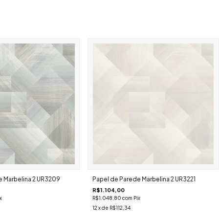
e Marbelina 2 UR3209
Papel de Parede Marbelina 2 UR3221
R$1.104,00
x
R$1.048,80
com
Pix
12
x de
R$112,34