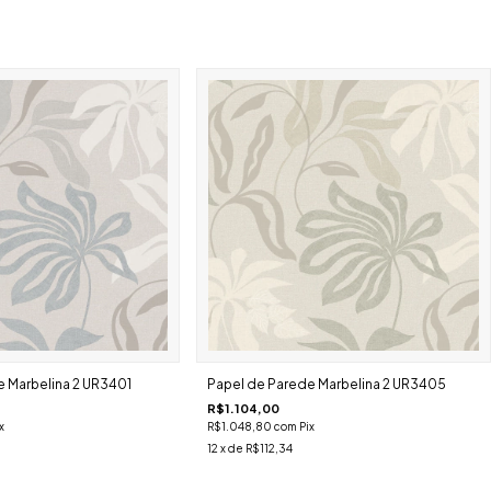
 Marbelina 2 UR3401
Papel de Parede Marbelina 2 UR3405
R$1.104,00
x
R$1.048,80
com
Pix
12
x de
R$112,34