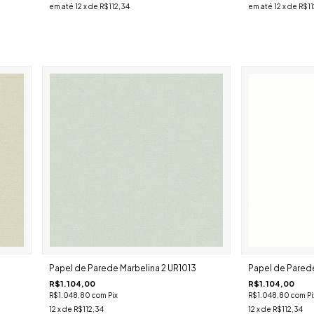
em até
12
x de
R$112,34
em até
12
x de
R$11
Papel de Parede Marbelina 2 UR1013
Papel de Parede
R$1.104,00
R$1.104,00
R$1.048,80
com
Pix
R$1.048,80
com
Pi
12
x de
R$112,34
12
x de
R$112,34