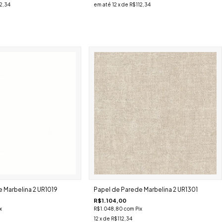
2,34
em até
12
x de
R$112,34
 Marbelina 2 UR1019
Papel de Parede Marbelina 2 UR1301
R$1.104,00
x
R$1.048,80
com
Pix
12
x de
R$112,34