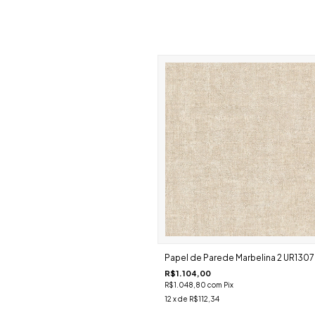
Papel de Parede Marbelina 2 UR1307
R$1.104,00
R$1.048,80
com
Pix
12
x de
R$112,34