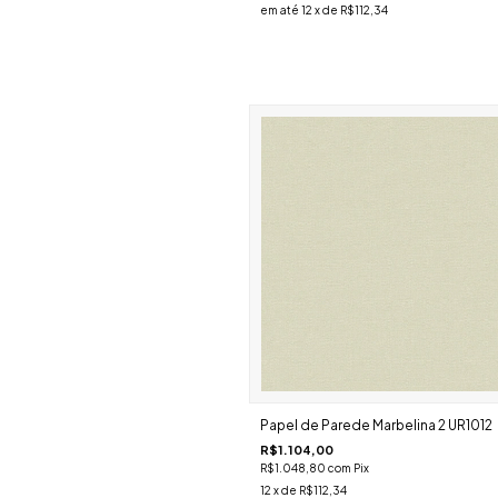
em até
12
x de
R$112,34
Papel de Parede Marbelina 2 UR1012
R$1.104,00
R$1.048,80
com
Pix
12
x de
R$112,34