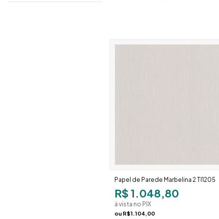
Papel de Parede Marbelina 2 TI1205
R$ 1.048,80
à vista no PIX
ou
R$1.104,00