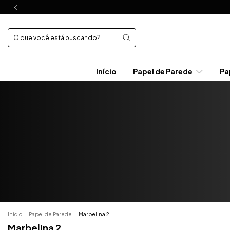
Início
Papel de Parede
Pa
Início
.
Papel de Parede
.
Marbelina 2
Marbelina 2