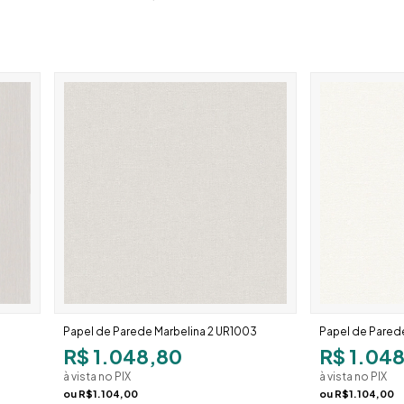
Papel de Parede Marbelina 2 UR1003
Papel de Pared
R$ 1.048,80
R$ 1.04
à vista no PIX
à vista no PIX
ou
R$1.104,00
ou
R$1.104,00