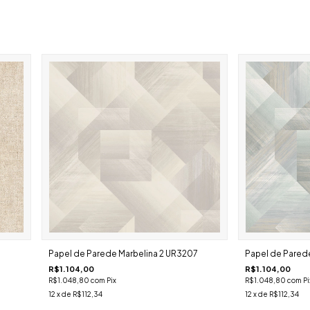
Papel de Parede Marbelina 2 UR3207
Papel de Pared
R$1.104,00
R$1.104,00
R$1.048,80
com
Pix
R$1.048,80
com
Pi
12
x de
R$112,34
12
x de
R$112,34