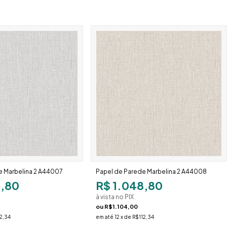
e Marbelina 2 A44007
Papel de Parede Marbelina 2 A44008
8,80
R$ 1.048,80
à vista no PIX
ou
R$1.104,00
2,34
em até
12
x de
R$112,34