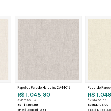
Papel de Parede Marbelina 2 A44013
Papel de Parede
R$ 1.048,80
R$ 1.04
à vista no PIX
à vista no PIX
ou
R$1.104,00
ou
R$1.104,00
em até
12
x de
R$112,34
em até
12
x de
R$11