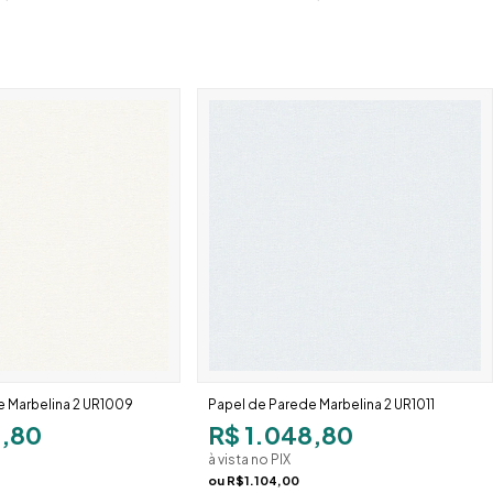
e Marbelina 2 UR1009
Papel de Parede Marbelina 2 UR1011
8,80
R$ 1.048,80
à vista no PIX
ou
R$1.104,00