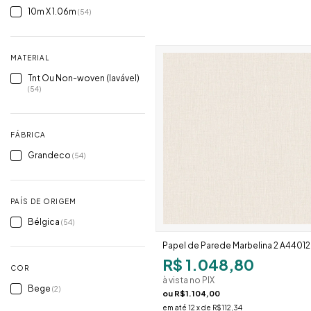
10m X 1.06m
(54)
MATERIAL
Tnt Ou Non-woven (lavável)
(54)
FÁBRICA
Grandeco
(54)
PAÍS DE ORIGEM
Bélgica
(54)
Papel de Parede Marbelina 2 A44012
R$ 1.048,80
COR
à vista no PIX
Bege
(2)
ou
R$1.104,00
em até
12
x de
R$112,34