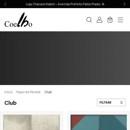
Loja Chacara Klabin - Avenida Prefeito Fabio Prado, 16
0
Início
.
Papel de Parede
.
Club
Club
FILTRAR