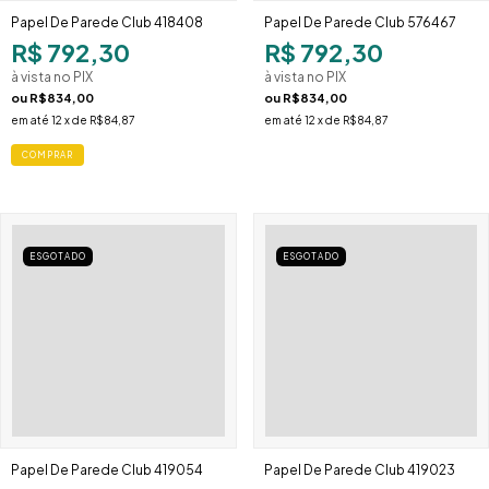
Papel De Parede Club 418408
Papel De Parede Club 576467
R$ 792,30
R$ 792,30
à vista no PIX
à vista no PIX
ou
R$834,00
ou
R$834,00
em até
12
x de
R$84,87
em até
12
x de
R$84,87
ESGOTADO
ESGOTADO
Papel De Parede Club 419054
Papel De Parede Club 419023