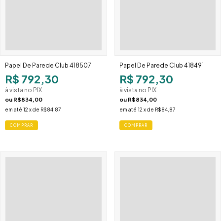
Papel De Parede Club 418507
Papel De Parede Club 418491
R$ 792,30
R$ 792,30
à vista no PIX
à vista no PIX
ou
R$834,00
ou
R$834,00
em até
12
x de
R$84,87
em até
12
x de
R$84,87