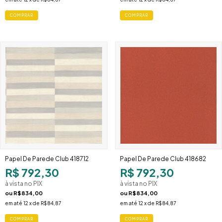
Papel De Parede Club 418712
Papel De Parede Club 418682
R$ 792,30
R$ 792,30
à vista no PIX
à vista no PIX
ou
R$834,00
ou
R$834,00
em até
12
x de
R$84,87
em até
12
x de
R$84,87