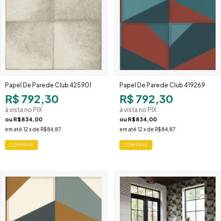
Papel De Parede Club 425901
Papel De Parede Club 419269
R$ 792,30
R$ 792,30
à vista no PIX
à vista no PIX
ou
R$834,00
ou
R$834,00
em até
12
x de
R$84,87
em até
12
x de
R$84,87