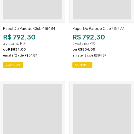
Papel De Parede Club 418484
Papel De Parede Club 418477
R$ 792,30
R$ 792,30
à vista no PIX
à vista no PIX
ou
R$834,00
ou
R$834,00
em até
12
x de
R$84,87
em até
12
x de
R$84,87