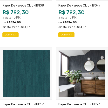
Papel De Parede Club 419108
Papel De Parede Club 419047
R$ 792,30
R$ 792,30
à vista no PIX
à vista no PIX
ou
R$834,00
ou
R$834,00
em até
12
x de
R$84,87
em até
12
x de
R$84,87
Papel De Parede Club 418934
Papel De Parede Club 418927