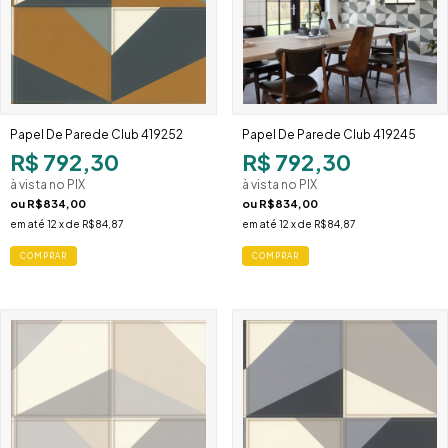
Papel De Parede Club 419252
Papel De Parede Club 419245
R$ 792,30
R$ 792,30
à vista no PIX
à vista no PIX
ou
R$834,00
ou
R$834,00
em até
12
x de
R$84,87
em até
12
x de
R$84,87