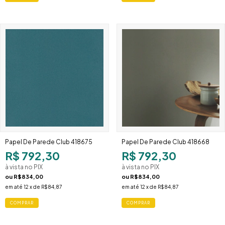
Papel De Parede Club 418675
Papel De Parede Club 418668
R$ 792,30
R$ 792,30
à vista no PIX
à vista no PIX
ou
R$834,00
ou
R$834,00
em até
12
x de
R$84,87
em até
12
x de
R$84,87