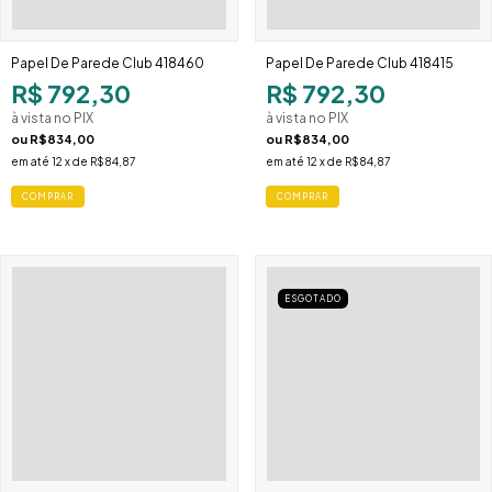
Papel De Parede Club 418460
Papel De Parede Club 418415
R$ 792,30
R$ 792,30
à vista no PIX
à vista no PIX
ou
R$834,00
ou
R$834,00
em até
12
x de
R$84,87
em até
12
x de
R$84,87
ESGOTADO