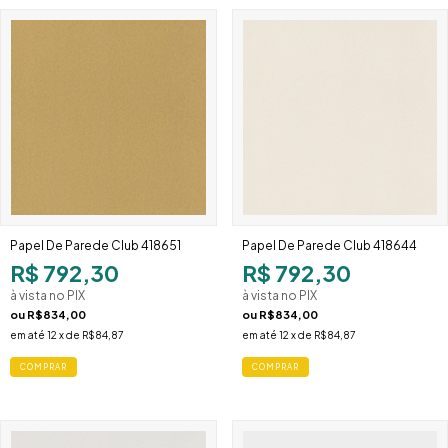
Papel De Parede Club 418651
Papel De Parede Club 418644
R$ 792,30
R$ 792,30
à vista no PIX
à vista no PIX
ou
R$834,00
ou
R$834,00
em até
12
x de
R$84,87
em até
12
x de
R$84,87