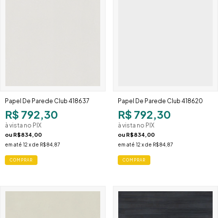
Papel De Parede Club 418637
Papel De Parede Club 418620
R$ 792,30
R$ 792,30
à vista no PIX
à vista no PIX
ou
R$834,00
ou
R$834,00
em até
12
x de
R$84,87
em até
12
x de
R$84,87