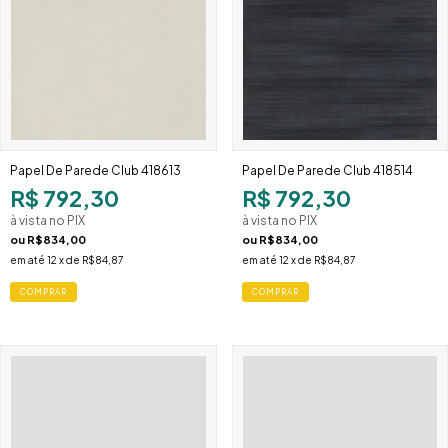
Papel De Parede Club 418613
Papel De Parede Club 418514
R$ 792,30
R$ 792,30
à vista no PIX
à vista no PIX
ou
R$834,00
ou
R$834,00
em até
12
x de
R$84,87
em até
12
x de
R$84,87