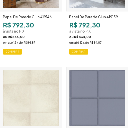
Papel De Parede Club 419146
Papel De Parede Club 419139
R$ 792,30
R$ 792,30
à vista no PIX
à vista no PIX
ou
R$834,00
ou
R$834,00
em até
12
x de
R$84,87
em até
12
x de
R$84,87