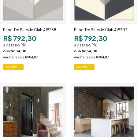
Papel De Parede Club 419238
Papel De Parede Club 419207
R$ 792,30
R$ 792,30
à vista no PIX
à vista no PIX
ou
R$834,00
ou
R$834,00
em até
12
x de
R$84,87
em até
12
x de
R$84,87