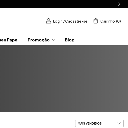
Login
/
Cadastre-se
Carrinho
(
0
)
seu Papel
Promoção
Blog