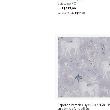
à vista no PIX
ou
R$893,00
em até
12
x de
R$90,87
Papel de Parede Lilly e Luis 77138-1 In
unicórnios fundo lilás