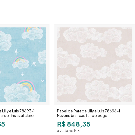
Lilly e Luis 78693-1
Papel de Parede Lilly e Luis 78696-1
 arco-íris azul claro
Nuvens brancas fundo bege
35
R$ 848,35
à vista no PIX