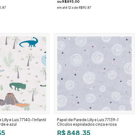
ou
R$893,00
0,87
em até
12
x de
R$90,87
illy e Luis 77140-1 Infantil
Papel de Parede Lilly e Luis 77139-1
de e azul
Círculos espiralados cinza e rosa
35
R$ 848,35