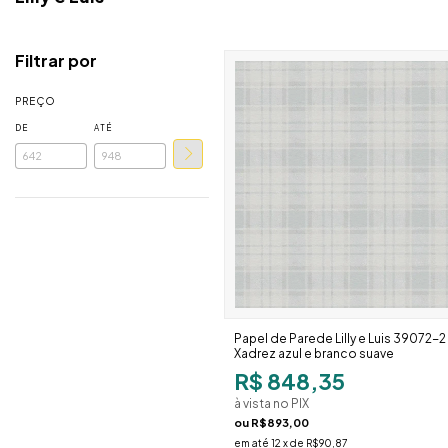
Filtrar por
PREÇO
DE
ATÉ
Papel de Parede Lilly e Luis 39072-2
Xadrez azul e branco suave
R$ 848,35
à vista no PIX
ou
R$893,00
em até
12
x de
R$90,87