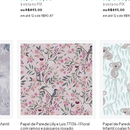
à vista no PIX
à vista no PIX
ou
R$893,00
ou
R$893,00
em até
12
x de
R$90,87
em até
12
x de
R$9
fantil
Papel de Parede Lilly e Luis 77136-1 Floral
Papel de Parede 
com ramos e pássaros rosado
Infantil coalas 