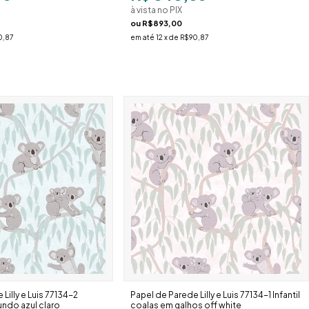
à vista no PIX
ou
R$893,00
0,87
em até
12
x de
R$90,87
Lilly e Luis 77134-2
Papel de Parede Lilly e Luis 77134-1 Infantil
fundo azul claro
coalas em galhos off white