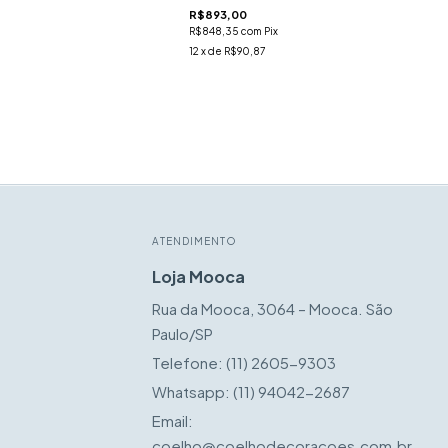
R$893,00
R$848,35
com
Pix
12
x de
R$90,87
ATENDIMENTO
Loja Mooca
Rua da Mooca, 3064 – Mooca. São
Paulo/SP
Telefone:
(11) 2605-9303
Whatsapp:
(11) 94042-2687
Email:
coelho@coelhodecoracoes.com.br