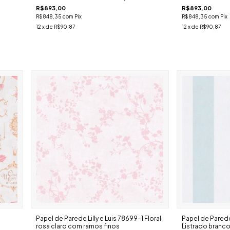
R$893,00
R$893,00
R$848,35
com
Pix
R$848,35
com
Pix
12
x de
R$90,87
12
x de
R$90,87
Papel de Parede Lilly e Luis 78699-1 Floral
Papel de Parede
rosa claro com ramos finos
Listrado branco 