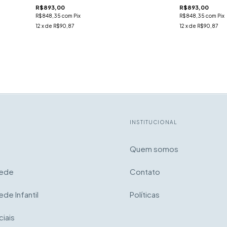
R$893,00
R$893,00
R$848,35
com
Pix
R$848,35
com
Pix
12
x de
R$90,87
12
x de
R$90,87
INSTITUCIONAL
Quem somos
rede
Contato
ede Infantil
Políticas
iais