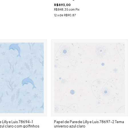
R$893,00
R$848,35
com
Pix
12
x de
R$90,87
Lilly e Luis 78694-1
Papel de Parede Lilly e Luis 78697-2 Tema
ul claro com golfinhos
universo azul claro