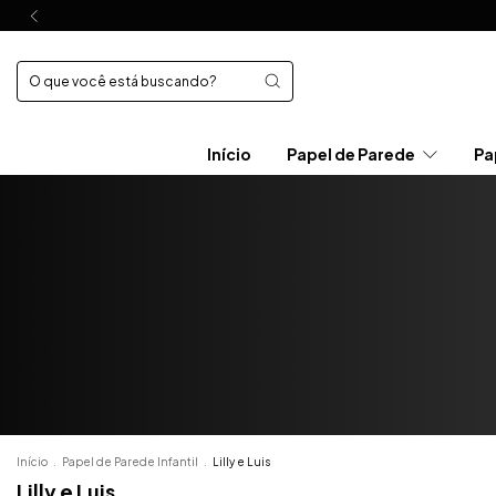
Início
Papel de Parede
Pa
Início
.
Papel de Parede Infantil
.
Lilly e Luis
Lilly e Luis