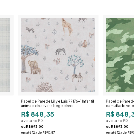
Papel de Parede Lilly e Luis 77176-1 Infantil
Papel de Parede L
animais da savana bege claro
camuflado ver
R$ 848,35
R$ 848,
à vista no PIX
à vista no PIX
ou
R$893,00
ou
R$893,00
em até
12
x de
R$90,87
em até
12
x de
R$9