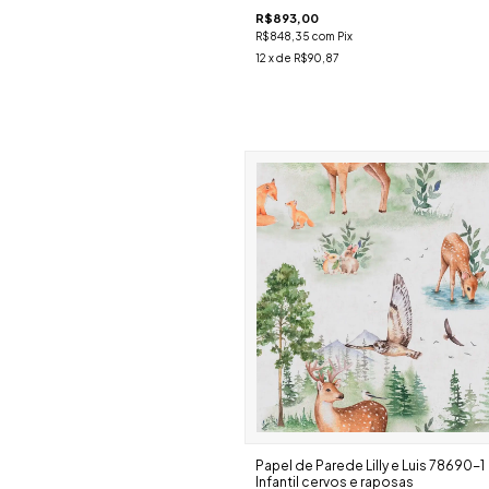
R$893,00
R$848,35
com
Pix
12
x de
R$90,87
Papel de Parede Lilly e Luis 78690-1
Infantil cervos e raposas