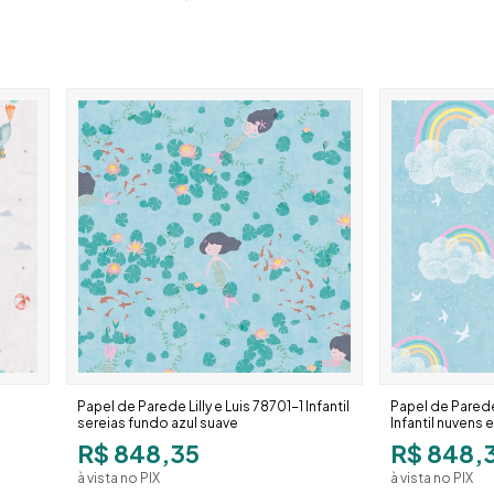
Papel de Parede Lilly e Luis 78701-1 Infantil
Papel de Parede 
sereias fundo azul suave
Infantil nuvens e
R$ 848,35
R$ 848,
à vista no PIX
à vista no PIX