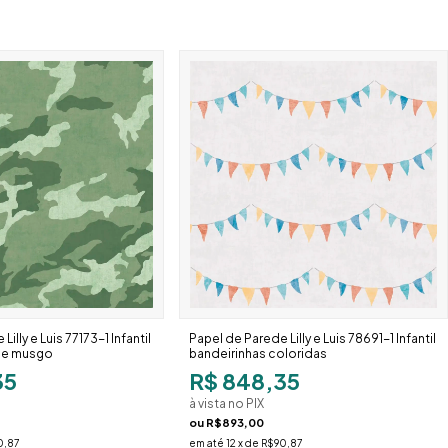
illy e Luis 77173-1 Infantil
Papel de Parede Lilly e Luis 78691-1 Infantil
de musgo
bandeirinhas coloridas
35
R$ 848,35
à vista no PIX
ou
R$893,00
0,87
em até
12
x de
R$90,87