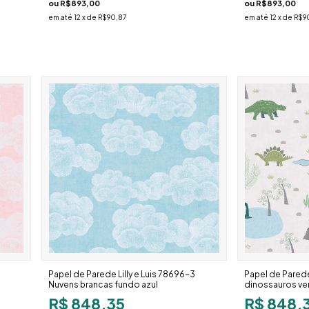
ou
R$893,00
ou
R$893,00
em até
12
x de
R$90,87
em até
12
x de
R$9
Papel de Parede Lilly e Luis 78696-3
Papel de Parede L
Nuvens brancas fundo azul
dinossauros ver
R$ 848,35
R$ 848,