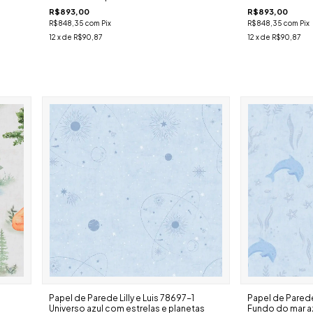
R$893,00
R$893,00
R$848,35
com
Pix
R$848,35
com
Pix
12
x de
R$90,87
12
x de
R$90,87
Papel de Parede Lilly e Luis 78697-1
Papel de Parede 
Universo azul com estrelas e planetas
Fundo do mar az