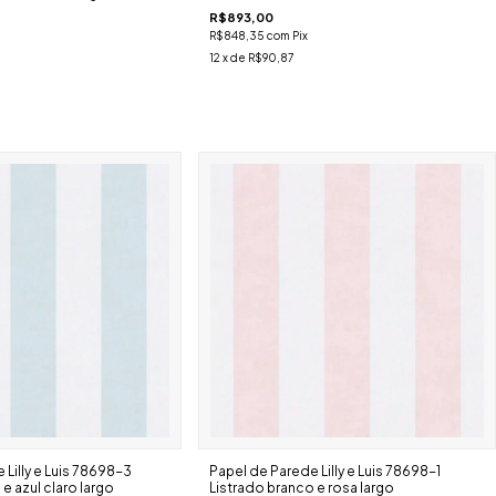
R$893,00
R$848,35
com
Pix
12
x de
R$90,87
 Lilly e Luis 78698-3
Papel de Parede Lilly e Luis 78698-1
e azul claro largo
Listrado branco e rosa largo