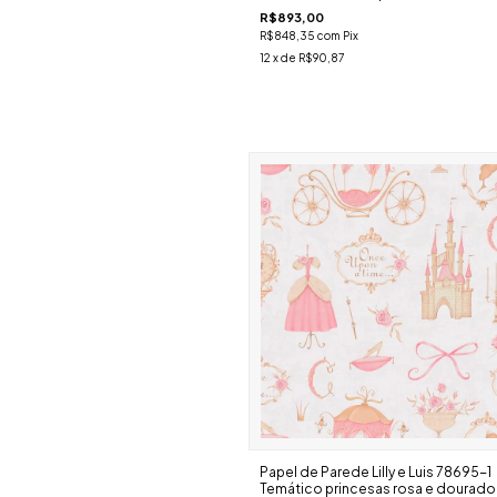
R$893,00
R$848,35
com
Pix
12
x de
R$90,87
Papel de Parede Lilly e Luis 78695-1
Temático princesas rosa e dourado