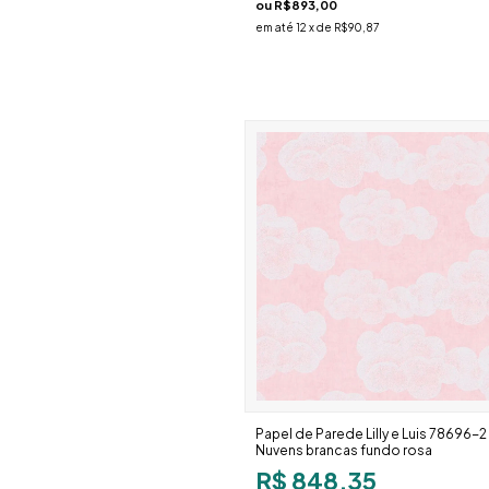
ou
R$893,00
em até
12
x de
R$90,87
Papel de Parede Lilly e Luis 78696-2
Nuvens brancas fundo rosa
R$ 848,35