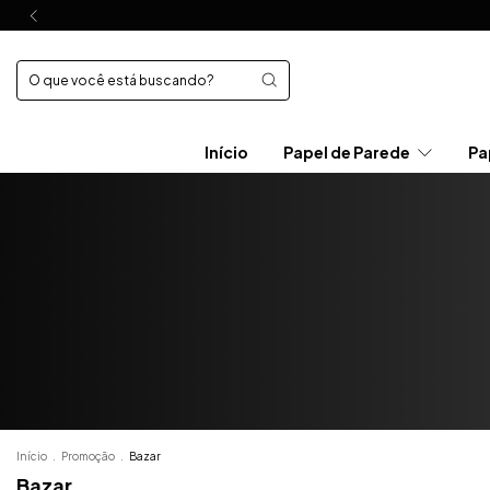
Início
Papel de Parede
Pa
Início
.
Promoção
.
Bazar
Bazar