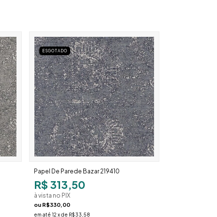
ESGOTADO
Papel De Parede Bazar 219410
R$ 313,50
à vista no PIX
ou
R$330,00
em até
12
x de
R$33,58