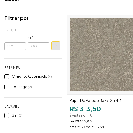
Filtrar por
PREÇO
DE
ATÉ
ESTAMPA
Cimento Queimado
(4)
Losango
(2)
Papel De Parede Bazar 219416
R$ 313,50
LAVÁVEL
à vista no PIX
Sim
(6)
ou
R$330,00
em até
12
x de
R$33,58