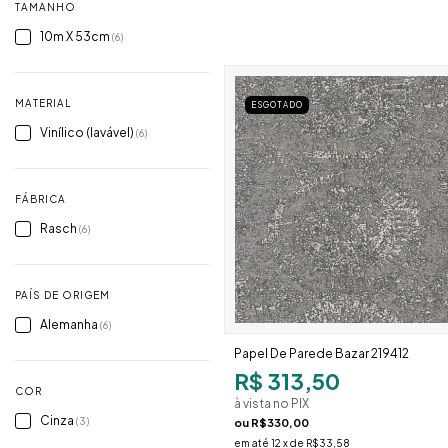
TAMANHO
10m X 53cm
(6)
MATERIAL
ESGOTADO
Vinílico (lavável)
(6)
FÁBRICA
Rasch
(6)
PAÍS DE ORIGEM
Alemanha
(6)
Papel De Parede Bazar 219412
R$ 313,50
COR
à vista no PIX
Cinza
(3)
ou
R$330,00
em até
12
x de
R$33,58