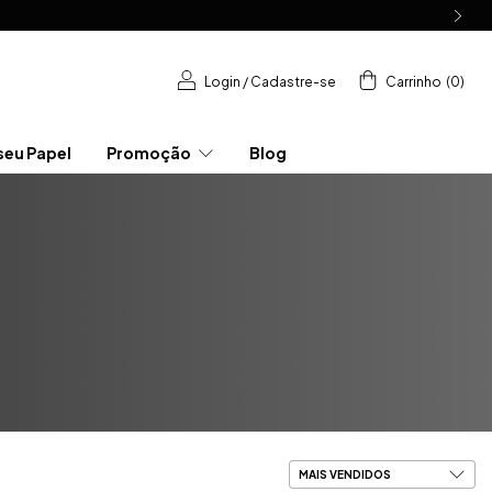
Login
/
Cadastre-se
Carrinho
(
0
)
seu Papel
Promoção
Blog