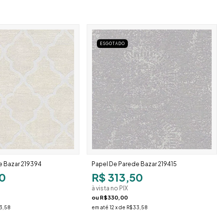
ESGOTADO
e Bazar 219394
Papel De Parede Bazar 219415
0
R$ 313,50
à vista no PIX
ou
R$330,00
3,58
em até
12
x de
R$33,58