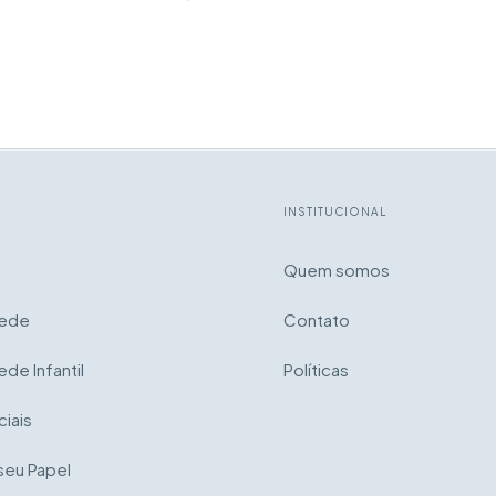
INSTITUCIONAL
Quem somos
rede
Contato
ede Infantil
Políticas
iais
seu Papel