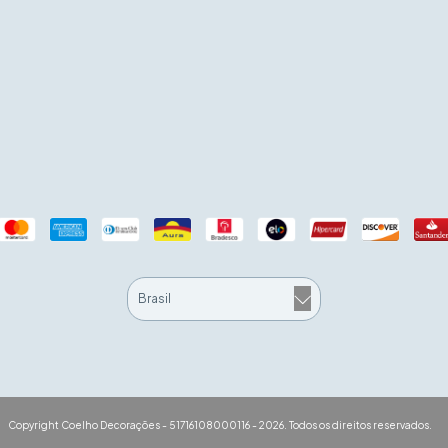
Copyright Coelho Decorações - 51716108000116 - 2026. Todos os direitos reservados.