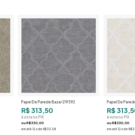
Papel De Parede Bazar 219392
Papel De Pared
R$ 313,50
R$ 313,5
à vista no PIX
à vista no PIX
ou
R$330,00
ou
R$330,00
em até
12
x de
R$33,58
em até
12
x de
R$3