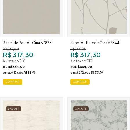
Papel de Parede Gina 57823
Papel de Parede Gina 57844
R$546,00
R$546,00
R$ 317,30
R$ 317,30
à vista no PIX
à vista no PIX
ou
R$334,00
ou
R$334,00
em até
12
x de
R$33,99
em até
12
x de
R$33,99
39
%
OFF
39
%
OFF