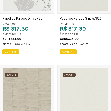
Papel de Parede Gina 57801
Papel de Parede Gina 57826
R$546,00
R$546,00
R$ 317,30
R$ 317,30
à vista no PIX
à vista no PIX
ou
R$334,00
ou
R$334,00
em até
12
x de
R$33,99
em até
12
x de
R$33,99
39
%
OFF
39
%
OFF