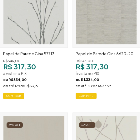
Papel de Parede Gina 57713
Papel de Parede Gina 6620-20
R$546,00
R$546,00
R$ 317,30
R$ 317,30
à vista no PIX
à vista no PIX
ou
R$334,00
ou
R$334,00
em até
12
x de
R$33,99
em até
12
x de
R$33,99
39
%
OFF
39
%
OFF