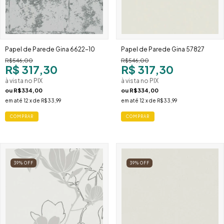
Papel de Parede Gina 6622-10
Papel de Parede Gina 57827
R$546,00
R$546,00
R$ 317,30
R$ 317,30
à vista no PIX
à vista no PIX
ou
R$334,00
ou
R$334,00
em até
12
x de
R$33,99
em até
12
x de
R$33,99
39
%
OFF
39
%
OFF