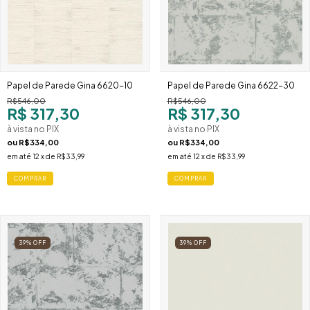
Papel de Parede Gina 6620-10
Papel de Parede Gina 6622-30
R$546,00
R$546,00
R$ 317,30
R$ 317,30
à vista no PIX
à vista no PIX
ou
R$334,00
ou
R$334,00
em até
12
x de
R$33,99
em até
12
x de
R$33,99
39
%
OFF
39
%
OFF