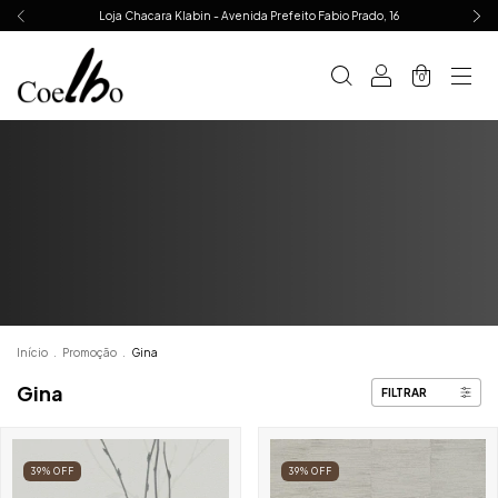
Loja Chacara Klabin - Avenida Prefeito Fabio Prado, 16
0
Início
.
Promoção
.
Gina
Gina
FILTRAR
39
%
OFF
39
%
OFF