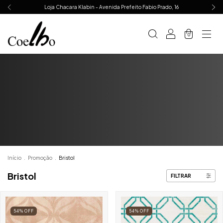
Loja Chacara Klabin - Avenida Prefeito Fabio Prado, 16
0
Início
.
Promoção
.
Bristol
Bristol
FILTRAR
54
%
OFF
54
%
OFF