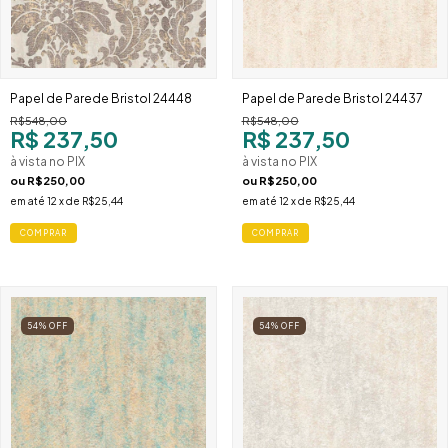
Papel de Parede Bristol 24448
Papel de Parede Bristol 24437
R$548,00
R$548,00
R$ 237,50
R$ 237,50
à vista no PIX
à vista no PIX
ou
R$250,00
ou
R$250,00
em até
12
x de
R$25,44
em até
12
x de
R$25,44
54
%
OFF
54
%
OFF