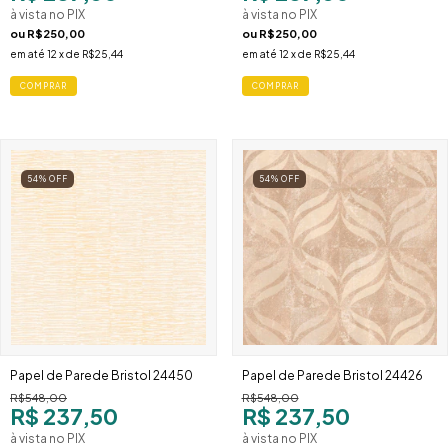
à vista no PIX
à vista no PIX
ou
R$250,00
ou
R$250,00
em até
12
x de
R$25,44
em até
12
x de
R$25,44
54
%
OFF
54
%
OFF
Papel de Parede Bristol 24450
Papel de Parede Bristol 24426
R$548,00
R$548,00
R$ 237,50
R$ 237,50
à vista no PIX
à vista no PIX