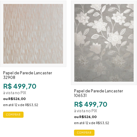
Papel de Parede Lancaster
32908
R$ 499,70
Papel de Parede Lancaster
à vista no PIX
106531
ou
R$526,00
R$ 499,70
em até
12
x de
R$53,52
à vista no PIX
COMPRAR
ou
R$526,00
em até
12
x de
R$53,52
COMPRAR