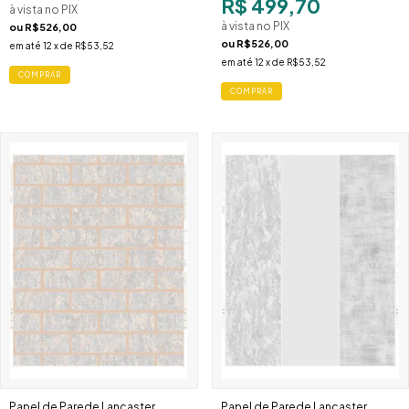
R$ 499,70
à vista no PIX
à vista no PIX
ou
R$526,00
ou
R$526,00
em até
12
x de
R$53,52
em até
12
x de
R$53,52
COMPRAR
COMPRAR
Papel de Parede Lancaster
Papel de Parede Lancaster