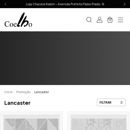
Loja Chacara Klabin - Avenida Prefeito Fabio Prado, 16
0
Início
.
Promoção
.
Lancaster
Lancaster
FILTRAR