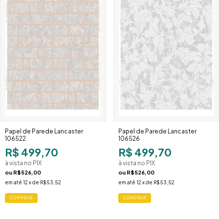
Papel de Parede Lancaster
Papel de Parede Lancaster
106522
106526
R$ 499,70
R$ 499,70
à vista no PIX
à vista no PIX
ou
R$526,00
ou
R$526,00
em até
12
x de
R$53,52
em até
12
x de
R$53,52
COMPRAR
COMPRAR