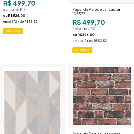
R$ 499,70
Papel de Parede Lancaster
à vista no PIX
106522
ou
R$526,00
R$ 499,70
em até
12
x de
R$53,52
à vista no PIX
COMPRAR
ou
R$526,00
em até
12
x de
R$53,52
COMPRAR