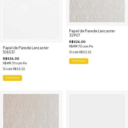
Papel de Parede Lancaster
32907
R$526,00
R$499,70
com
Pix
Papel de Parede Lancaster
106531
12
x de
R$53,52
R$526,00
COMPRAR
R$499,70
com
Pix
12
x de
R$53,52
COMPRAR