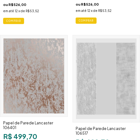
ou
R$526,00
ou
R$526,00
em até
12
x de
R$53,52
em até
12
x de
R$53,52
COMPRAR
COMPRAR
Papel de Parede Lancaster
106401
Papel de Parede Lancaster
106517
R$ 499,70