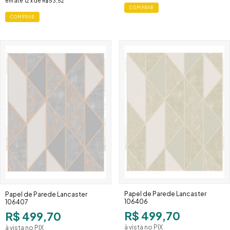
em até
12
x de
R$53,52
COMPRAR
COMPRAR
Papel de Parede Lancaster
Papel de Parede Lancaster
106406
106407
R$ 499,70
R$ 499,70
à vista no PIX
à vista no PIX