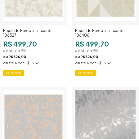
Papel de Parede Lancaster
Papel de Parede Lancaster
106527
106406
R$ 499,70
R$ 499,70
à vista no PIX
à vista no PIX
ou
R$526,00
ou
R$526,00
em até
12
x de
R$53,52
em até
12
x de
R$53,52
COMPRAR
COMPRAR