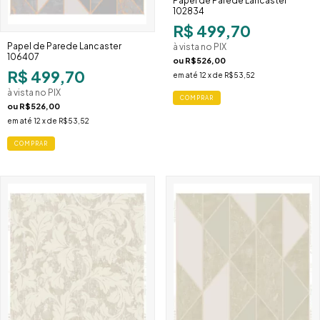
Papel de Parede Lancaster
102834
R$ 499,70
Papel de Parede Lancaster
à vista no PIX
106407
ou
R$526,00
R$ 499,70
em até
12
x de
R$53,52
à vista no PIX
COMPRAR
ou
R$526,00
em até
12
x de
R$53,52
COMPRAR