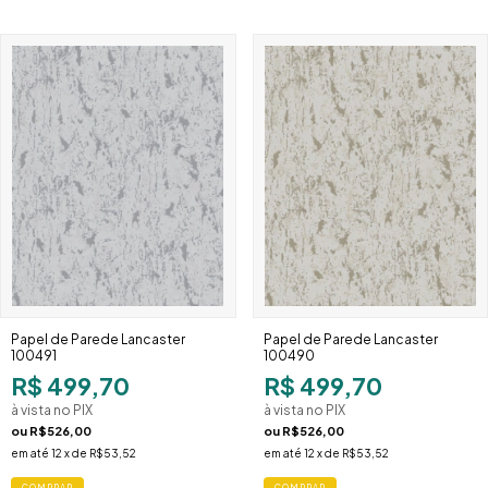
Papel de Parede Lancaster
Papel de Parede Lancaster
100491
100490
R$ 499,70
R$ 499,70
à vista no PIX
à vista no PIX
ou
R$526,00
ou
R$526,00
em até
12
x de
R$53,52
em até
12
x de
R$53,52
COMPRAR
COMPRAR