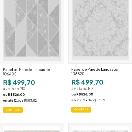
Papel de Parede Lancaster
Papel de Parede Lancaster
106520
106405
R$ 499,70
R$ 499,70
à vista no PIX
à vista no PIX
ou
R$526,00
ou
R$526,00
em até
12
x de
R$53,52
em até
12
x de
R$53,52
COMPRAR
COMPRAR