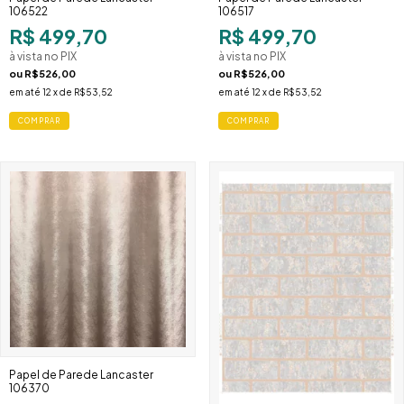
106522
106517
R$ 499,70
R$ 499,70
à vista no PIX
à vista no PIX
ou
R$526,00
ou
R$526,00
em até
12
x de
R$53,52
em até
12
x de
R$53,52
COMPRAR
COMPRAR
Papel de Parede Lancaster
106370