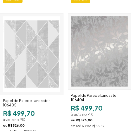
Papel de Parede Lancaster
106404
Papel de Parede Lancaster
106405
R$ 499,70
R$ 499,70
à vista no PIX
à vista no PIX
ou
R$526,00
ou
R$526,00
em até
12
x de
R$53,52