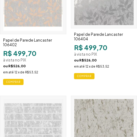
Papel de Parede Lancaster
106404
Papel de Parede Lancaster
106402
R$ 499,70
R$ 499,70
à vista no PIX
à vista no PIX
ou
R$526,00
ou
R$526,00
em até
12
x de
R$53,52
em até
12
x de
R$53,52
COMPRAR
COMPRAR