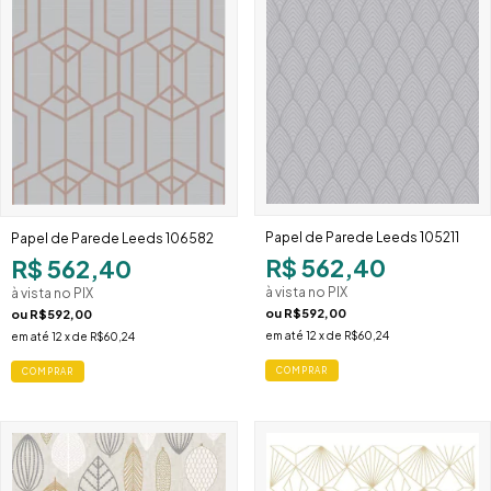
Papel de Parede Leeds 105211
Papel de Parede Leeds 106582
R$ 562,40
R$ 562,40
à vista no PIX
à vista no PIX
ou
R$592,00
ou
R$592,00
em até
12
x de
R$60,24
em até
12
x de
R$60,24
COMPRAR
COMPRAR