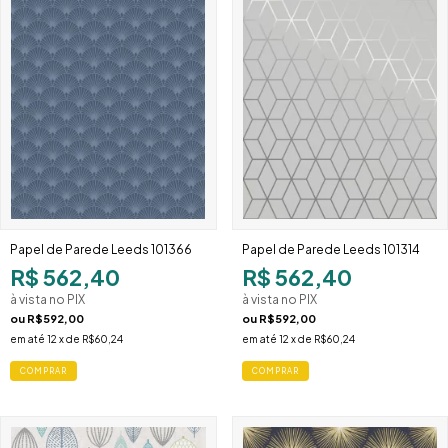
Papel de Parede Leeds 101366
Papel de Parede Leeds 101314
R$ 562,40
R$ 562,40
à vista no PIX
à vista no PIX
ou
R$592,00
ou
R$592,00
em até
12
x de
R$60,24
em até
12
x de
R$60,24
COMPRAR
COMPRAR