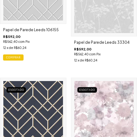
Papel de Parede Leeds 106155
R$592,00
R$562,40
com
Pix
Papel de Parede Leeds 33304
12
x de
R$60,24
R$592,00
R$562,40
com
Pix
COMPRAR
12
x de
R$60,24
ESGOTADO
ESGOTADO