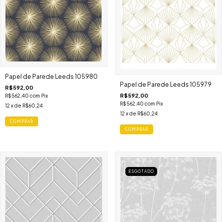
Papel de Parede Leeds 105980
Papel de Parede Leeds 105979
R$592,00
R$592,00
R$562,40
com
Pix
R$562,40
com
Pix
12
x de
R$60,24
12
x de
R$60,24
COMPRAR
COMPRAR
ESGOTADO