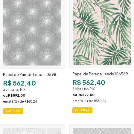
Papel de Parede Leeds 106569
Papel de Parede Leeds 105981
R$ 562,40
R$ 562,40
à vista no PIX
à vista no PIX
ou
R$592,00
ou
R$592,00
em até
12
x de
R$60,24
em até
12
x de
R$60,24
COMPRAR
COMPRAR