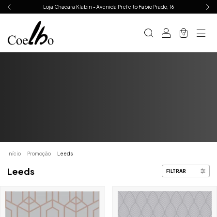
Loja Chacara Klabin - Avenida Prefeito Fabio Prado, 16
0
Início
.
Promoção
.
Leeds
Leeds
FILTRAR