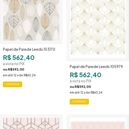
Papel de Parede Leeds 103170
R$ 562,40
à vista no PIX
Papel de Parede Leeds 105979
ou
R$592,00
R$ 562,40
em até
12
x de
R$60,24
à vista no PIX
COMPRAR
ou
R$592,00
em até
12
x de
R$60,24
COMPRAR