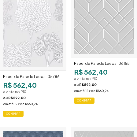
Papel de Parede Leeds 106155
R$ 562,40
Papel de Parede Leeds 105786
à vista no PIX
R$ 562,40
ou
R$592,00
em até
12
x de
R$60,24
à vista no PIX
ou
R$592,00
COMPRAR
em até
12
x de
R$60,24
COMPRAR