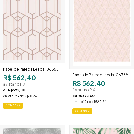
Papel de Parede Leeds 106566
Papel de Parede Leeds 106369
R$ 562,40
R$ 562,40
à vista no PIX
à vista no PIX
ou
R$592,00
ou
R$592,00
em até
12
x de
R$60,24
em até
12
x de
R$60,24
COMPRAR
COMPRAR