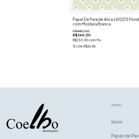
Papel De Parede Alice Ll00213 Floral 
com Moldura Branca
R$445,00
R$264,00
R$250,80
com
Pix
12
x de
R$26,86
MENU
Início
Papel de Pa