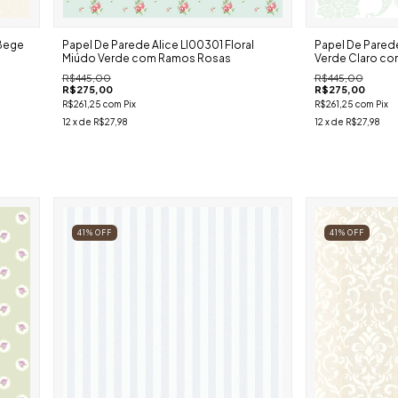
 Bege
Papel De Parede Alice Ll00301 Floral
Papel De Pared
Miúdo Verde com Ramos Rosas
Verde Claro co
R$445,00
R$445,00
R$275,00
R$275,00
R$261,25
com
Pix
R$261,25
com
Pix
12
x de
R$27,98
12
x de
R$27,98
41
%
OFF
41
%
OFF