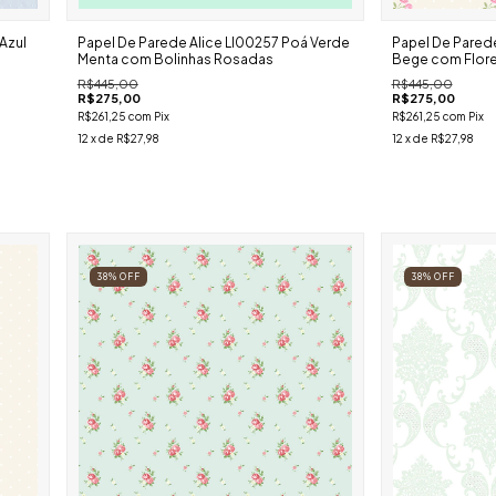
Azul
Papel De Parede Alice Ll00257 Poá Verde
Papel De Parede
Menta com Bolinhas Rosadas
Bege com Flore
R$445,00
R$445,00
R$275,00
R$275,00
R$261,25
com
Pix
R$261,25
com
Pix
12
x de
R$27,98
12
x de
R$27,98
38
%
OFF
38
%
OFF