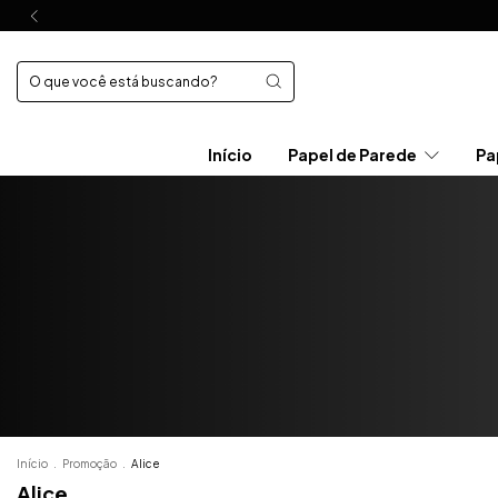
Início
Papel de Parede
Pa
Início
.
Promoção
.
Alice
Alice