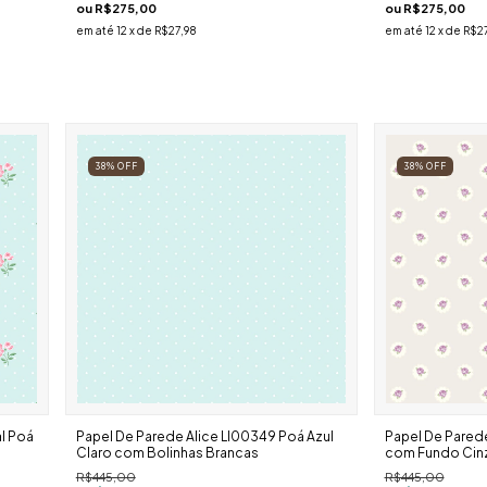
ou
R$275,00
ou
R$275,00
em até
12
x de
R$27,98
em até
12
x de
R$27
38
%
OFF
38
%
OFF
al Poá
Papel De Parede Alice Ll00349 Poá Azul
Papel De Parede 
Claro com Bolinhas Brancas
com Fundo Cinz
R$445,00
R$445,00