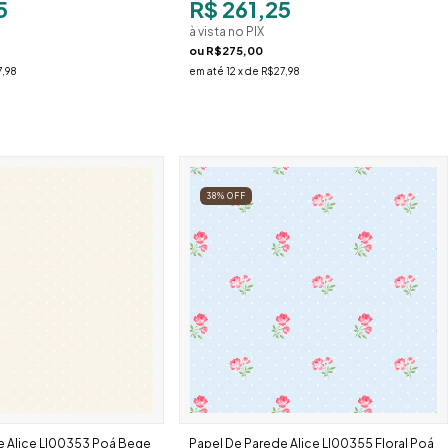
5
R$ 261,25
à vista no PIX
ou
R$275,00
,98
em até
12
x de
R$27,98
38
%
OFF
e Alice Ll00353 Poá Bege
Papel De Parede Alice Ll00355 Floral Poá