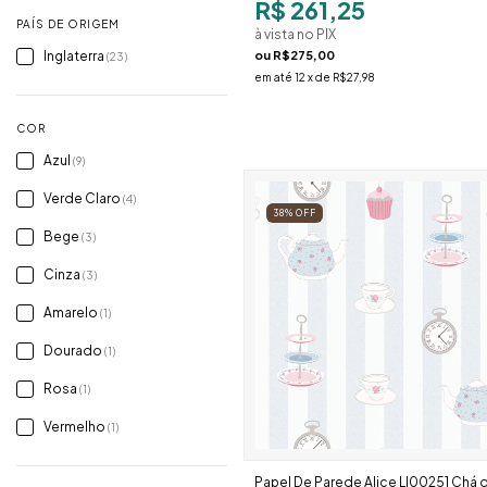
R$ 261,25
PAÍS DE ORIGEM
à vista no PIX
ou
R$275,00
Inglaterra
(23)
em até
12
x de
R$27,98
COR
Azul
(9)
Verde Claro
(4)
38
%
OFF
Bege
(3)
Cinza
(3)
Amarelo
(1)
Dourado
(1)
Rosa
(1)
Vermelho
(1)
Papel De Parede Alice Ll00251 Chá 