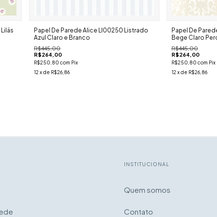
Lilás
Papel De Parede Alice Ll00250 Listrado
Papel De Pared
Azul Claro e Branco
Bege Claro Per
R$445,00
R$445,00
R$264,00
R$264,00
R$250,80
com
Pix
R$250,80
com
Pix
12
x de
R$26,86
12
x de
R$26,86
INSTITUCIONAL
Quem somos
rede
Contato