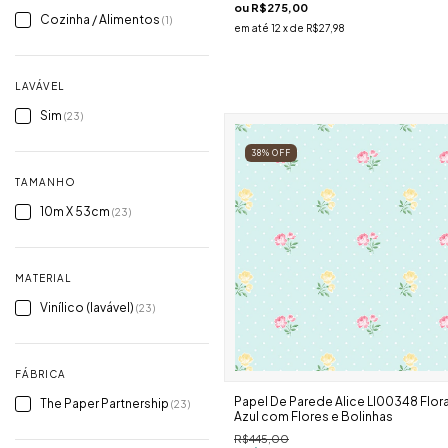
ou
R$275,00
Cozinha / Alimentos
(1)
em até
12
x de
R$27,98
LAVÁVEL
Sim
(23)
38
%
OFF
TAMANHO
10m X 53cm
(23)
MATERIAL
Vinílico (lavável)
(23)
FÁBRICA
Papel De Parede Alice Ll00348 Flor
The Paper Partnership
(23)
Azul com Flores e Bolinhas
R$445,00