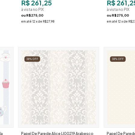
R$ 261,25
R$ 261,2
à vista no PIX
à vista no PIX
ou
R$275,00
ou
R$275,00
em até
12
x de
R$27,98
em até
12
x de
R$27
38
%
OFF
38
%
OFF
da
Papel De Parede Alice Ll00219 Arabesco
Papel De Pared