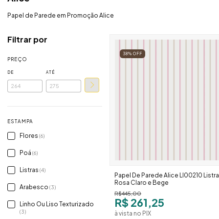
Papel de Parede em Promoção Alice
Filtrar por
38
%
OFF
PREÇO
DE
ATÉ
ESTAMPA
Flores
(6)
Poá
(6)
Listras
(4)
Papel De Parede Alice Ll00210 Listr
Rosa Claro e Bege
Arabesco
(3)
R$445,00
R$ 261,25
Linho Ou Liso Texturizado
(3)
à vista no PIX