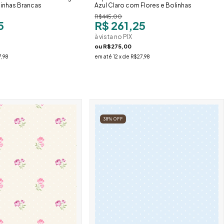
inhas Brancas
Azul Claro com Flores e Bolinhas
R$445,00
5
R$ 261,25
à vista no PIX
ou
R$275,00
,98
em até
12
x de
R$27,98
38
%
OFF