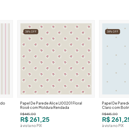
38
%
OFF
38
%
OFF
ado
Papel De Parede Alice Ll00201 Floral
Papel De Parede
Rosê com Moldura Rendada
Claro com Boli
R$445,00
R$445,00
R$ 261,25
R$ 261,2
à vista no PIX
à vista no PIX