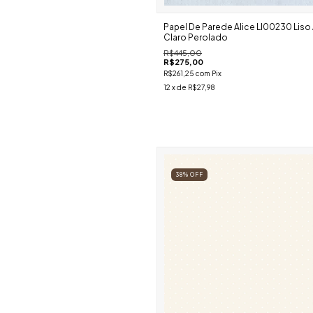
Papel De Parede Alice Ll00230 Liso 
Claro Perolado
R$445,00
R$275,00
R$261,25
com
Pix
12
x de
R$27,98
38
%
OFF