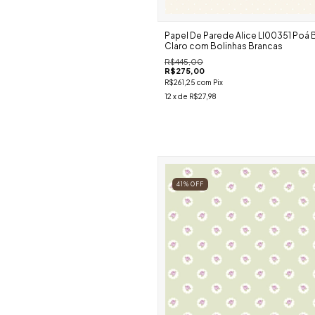
Papel De Parede Alice Ll00351 Poá
Claro com Bolinhas Brancas
R$445,00
R$275,00
R$261,25
com
Pix
12
x de
R$27,98
41
%
OFF