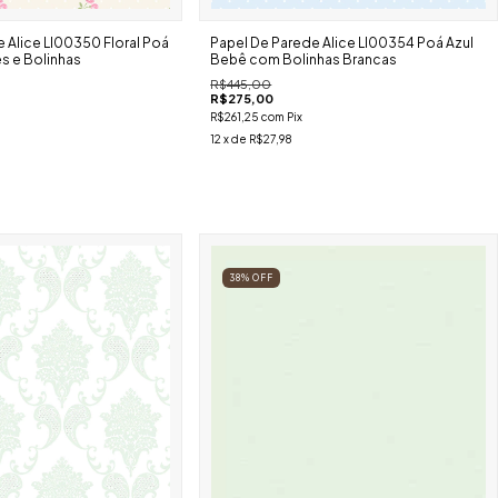
 Alice Ll00350 Floral Poá
Papel De Parede Alice Ll00354 Poá Azul
s e Bolinhas
Bebê com Bolinhas Brancas
R$445,00
R$275,00
R$261,25
com
Pix
12
x de
R$27,98
38
%
OFF