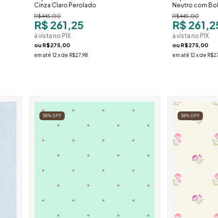
Cinza Claro Perolado
Neutro com Bol
R$445,00
R$445,00
R$ 261,25
R$ 261,2
à vista no PIX
à vista no PIX
ou
R$275,00
ou
R$275,00
em até
12
x de
R$27,98
em até
12
x de
R$27
38
%
OFF
38
%
OFF