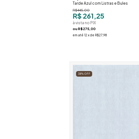
Tarde Azul com Listras e Bules
R$445,00
R$ 261,25
à vista no PIX
ou
R$275,00
em até
12
x de
R$27,98
38
%
OFF