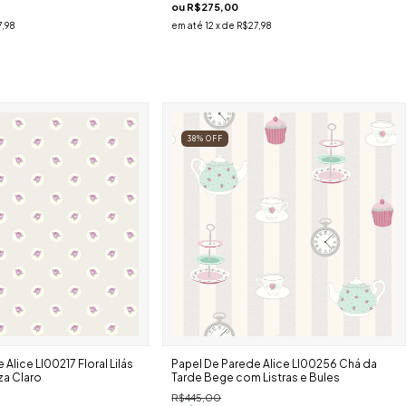
ou
R$275,00
,98
em até
12
x de
R$27,98
38
%
OFF
Alice Ll00217 Floral Lilás
Papel De Parede Alice Ll00256 Chá da
a Claro
Tarde Bege com Listras e Bules
R$445,00