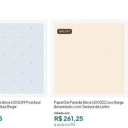
38
%
OFF
 Alice Ll00249 Poá Azul
Papel De Parede Alice Ll00322 Liso Bege
nhas Bege
Amarelado com Textura de Linho
R$445,00
5
R$ 261,25
à vista no PIX