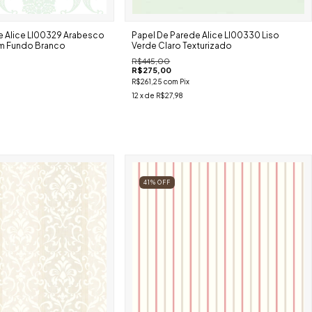
e Alice Ll00329 Arabesco
Papel De Parede Alice Ll00330 Liso
m Fundo Branco
Verde Claro Texturizado
R$445,00
R$275,00
R$261,25
com
Pix
12
x de
R$27,98
41
%
OFF