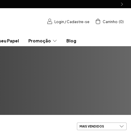
Login
/
Cadastre-se
Carrinho
(
0
)
seu Papel
Promoção
Blog